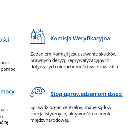
Komisja Weryfikacyjna
ości
Zadaniem Komisji jest usuwanie skutków
prawnych decyzji reprywatyzacyjnych
 oraz
dotyczących nieruchomości warszawskich.
y pomoc
zemocy
Stop uprowadzeniom dzieci
Sprawdź organ centralny, mapę sądów
nasz
specjalistycznych, aktywność na arenie
sz
międzynarodowej.
ć tę