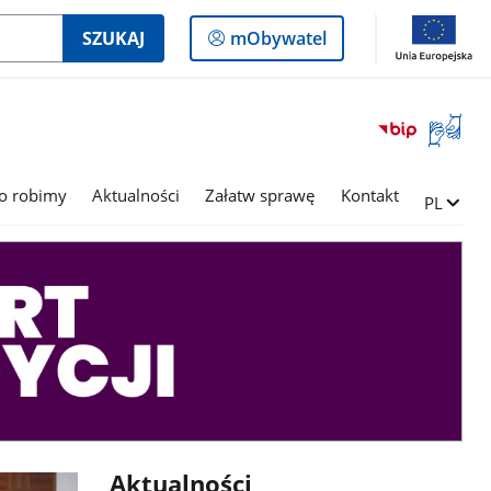
Logowanie
SZUKAJ
mObywatel
do
panelu
Otwórz
okno
z
tłumac
o robimy
Aktualności
Załatw sprawę
Kontakt
Zmień ję
PL
języka
migowe
Aktualności