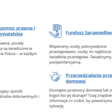
pomoc prawna i
Fundusz Sprawiedliw
ywatelskie
rawna, porady
Wspieramy osoby pokrzywdzone
ja są świadczone w
przestępstwem, osoby im najbliższe
 w Polsce – w każdym
świadków przestępstw. Świadczym
postpenitencjarną.
Przeciwdziałanie pr
domowej
Doznajesz przemocy domowej lub z
nujący sposób
kogoś kto jej doznaje? Tutaj znajdzie
 drodze dobrowolnych i
informacje co zrobić, by powstrzyma
sytuację.