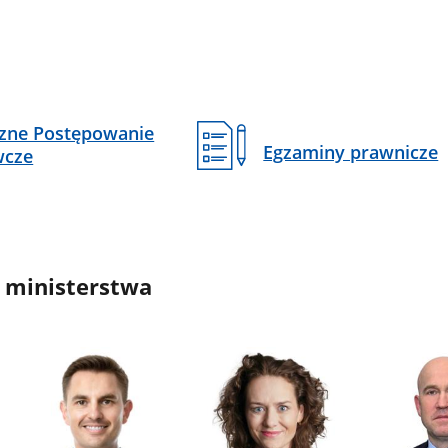
czne Postępowanie
Egzaminy prawnicze
wcze
 ministerstwa