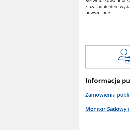
Bezwnioskowa publikac
z uzasadnieniem wyd
powszechne.
Informacje pu
Zamówienia publi
Monitor Sądowy i