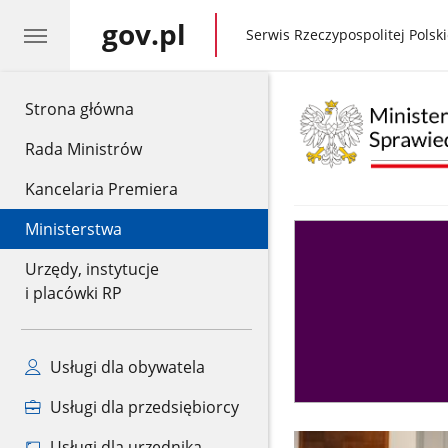
gov.pl
gov.pl
Serwis Rzeczypospolitej Polski
gov.pl
Strona główna
Rada Ministrów
Kancelaria Premiera
Ministerstwa
Asystent
sędziego
Urzędy, instytucje
i placówki RP
Usługi dla obywatela
Usługi dla przedsiębiorcy
Usługi dla urzędnika