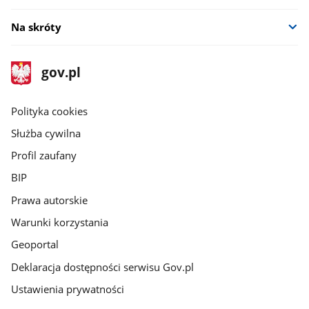
Na skróty
stopka
Strona
gov.pl
gov.pl
główna
gov.pl
Polityka cookies
Służba cywilna
Profil zaufany
BIP
Prawa autorskie
Warunki korzystania
Geoportal
Deklaracja dostępności serwisu Gov.pl
Ustawienia prywatności