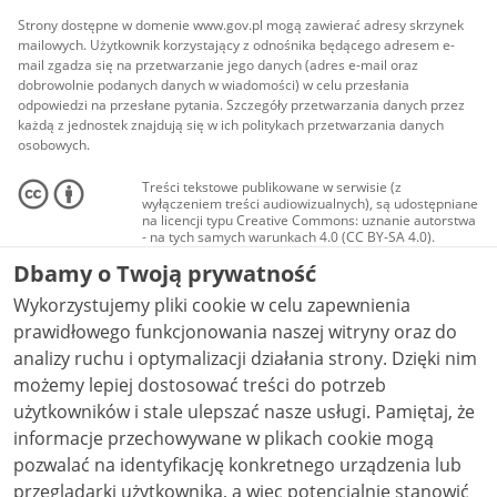
Strony dostępne w domenie www.gov.pl mogą zawierać adresy skrzynek
mailowych. Użytkownik korzystający z odnośnika będącego adresem e-
mail zgadza się na przetwarzanie jego danych (adres e-mail oraz
dobrowolnie podanych danych w wiadomości) w celu przesłania
odpowiedzi na przesłane pytania. Szczegóły przetwarzania danych przez
każdą z jednostek znajdują się w ich politykach przetwarzania danych
osobowych.
Treści tekstowe publikowane w serwisie (z
wyłączeniem treści audiowizualnych), są udostępniane
na licencji typu Creative Commons: uznanie autorstwa
- na tych samych warunkach 4.0 (CC BY-SA 4.0).
Materiały audiowizualne, w tym zdjęcia, materiały
Dbamy o Twoją prywatność
audio i wideo, są udostępniane na licencji typu
Creative Commons: uznanie autorstwa użycie
Wykorzystujemy pliki cookie w celu zapewnienia
niekomercyjne - bez utworów zależnych 4.0 (CC BY-
NC-ND 4.0), o ile nie jest to stwierdzone inaczej.
prawidłowego funkcjonowania naszej witryny oraz do
analizy ruchu i optymalizacji działania strony. Dzięki nim
możemy lepiej dostosować treści do potrzeb
użytkowników i stale ulepszać nasze usługi. Pamiętaj, że
informacje przechowywane w plikach cookie mogą
pozwalać na identyfikację konkretnego urządzenia lub
przeglądarki użytkownika, a więc potencjalnie stanowić