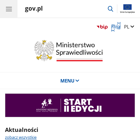
gov.pl
przejdź
do
wyszukiwar
Otwórz
Zmień 
PL
okno
z
tłumaczem
języka
migowego
MENU
Asystent
sędziego
Aktualności
zobacz wszystkie