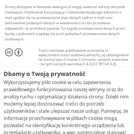
Strony dostępne w domenie www.gov.pl mogą zawierać adresy skrzynek
mailowych. Użytkownik korzystający z odnośnika będącego adresem e-
mail zgadza się na przetwarzanie jego danych (adres e-mail oraz
dobrowolnie podanych danych w wiadomości) w celu przesłania
odpowiedzi na przesłane pytania. Szczegóły przetwarzania danych przez
każdą z jednostek znajdują się w ich politykach przetwarzania danych
osobowych.
Treści tekstowe publikowane w serwisie (z
wyłączeniem treści audiowizualnych), są udostępniane
na licencji typu Creative Commons: uznanie autorstwa
- na tych samych warunkach 4.0 (CC BY-SA 4.0).
Materiały audiowizualne, w tym zdjęcia, materiały
Dbamy o Twoją prywatność
audio i wideo, są udostępniane na licencji typu
Creative Commons: uznanie autorstwa użycie
Wykorzystujemy pliki cookie w celu zapewnienia
niekomercyjne - bez utworów zależnych 4.0 (CC BY-
NC-ND 4.0), o ile nie jest to stwierdzone inaczej.
prawidłowego funkcjonowania naszej witryny oraz do
analizy ruchu i optymalizacji działania strony. Dzięki nim
możemy lepiej dostosować treści do potrzeb
użytkowników i stale ulepszać nasze usługi. Pamiętaj, że
informacje przechowywane w plikach cookie mogą
pozwalać na identyfikację konkretnego urządzenia lub
przeglądarki użytkownika, a więc potencjalnie stanowić