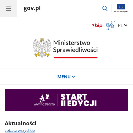
gov.pl
przejdź
do
wyszukiwar
Otwórz
Zmień 
PL
okno
z
tłumaczem
języka
migowego
MENU
Asystent
sędziego
Aktualności
zobacz wszystkie