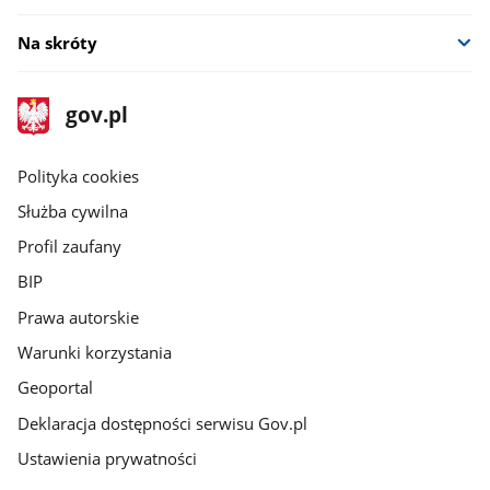
Na skróty
stopka
Strona
gov.pl
gov.pl
główna
gov.pl
Polityka cookies
Służba cywilna
Profil zaufany
BIP
Prawa autorskie
Warunki korzystania
Geoportal
Deklaracja dostępności serwisu Gov.pl
Ustawienia prywatności