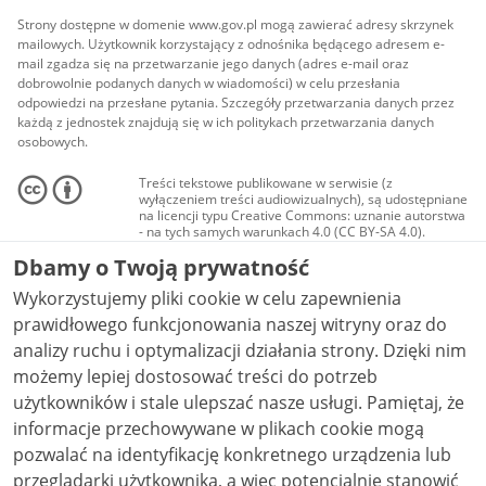
Strony dostępne w domenie www.gov.pl mogą zawierać adresy skrzynek
mailowych. Użytkownik korzystający z odnośnika będącego adresem e-
mail zgadza się na przetwarzanie jego danych (adres e-mail oraz
dobrowolnie podanych danych w wiadomości) w celu przesłania
odpowiedzi na przesłane pytania. Szczegóły przetwarzania danych przez
każdą z jednostek znajdują się w ich politykach przetwarzania danych
osobowych.
Treści tekstowe publikowane w serwisie (z
wyłączeniem treści audiowizualnych), są udostępniane
na licencji typu Creative Commons: uznanie autorstwa
- na tych samych warunkach 4.0 (CC BY-SA 4.0).
Materiały audiowizualne, w tym zdjęcia, materiały
Dbamy o Twoją prywatność
audio i wideo, są udostępniane na licencji typu
Creative Commons: uznanie autorstwa użycie
Wykorzystujemy pliki cookie w celu zapewnienia
niekomercyjne - bez utworów zależnych 4.0 (CC BY-
NC-ND 4.0), o ile nie jest to stwierdzone inaczej.
prawidłowego funkcjonowania naszej witryny oraz do
analizy ruchu i optymalizacji działania strony. Dzięki nim
możemy lepiej dostosować treści do potrzeb
użytkowników i stale ulepszać nasze usługi. Pamiętaj, że
informacje przechowywane w plikach cookie mogą
pozwalać na identyfikację konkretnego urządzenia lub
przeglądarki użytkownika, a więc potencjalnie stanowić