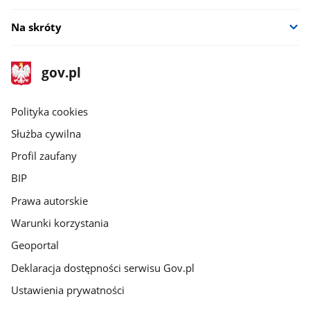
Na skróty
stopka
Strona
gov.pl
gov.pl
główna
gov.pl
Polityka cookies
Służba cywilna
Profil zaufany
BIP
Prawa autorskie
Warunki korzystania
Geoportal
Deklaracja dostępności serwisu Gov.pl
Ustawienia prywatności