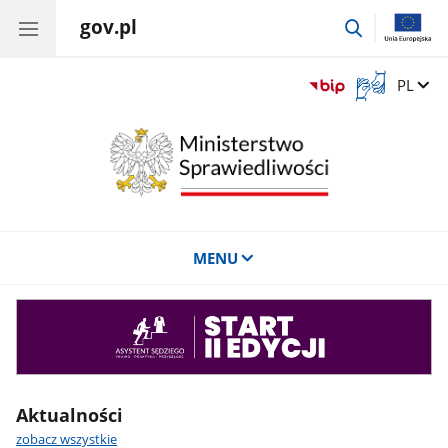
gov.pl
przejdź
do
wyszukiwar
Otwórz
Zmień 
PL
okno
z
tłumaczem
języka
migowego
MENU
Asystent
sędziego
Aktualności
zobacz wszystkie