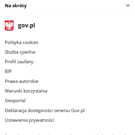
Na skróty
stopka
Strona
gov.pl
gov.pl
główna
gov.pl
Polityka cookies
Służba cywilna
Profil zaufany
BIP
Prawa autorskie
Warunki korzystania
Geoportal
Deklaracja dostępności serwisu Gov.pl
Ustawienia prywatności