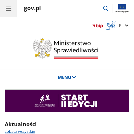
gov.pl
przejdź
do
wyszukiwar
Otwórz
Zmień 
PL
okno
z
tłumaczem
języka
migowego
MENU
Asystent
sędziego
Aktualności
zobacz wszystkie