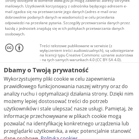
Strony dostępne w domenie www.gov.pl mogą zawierać adresy skrzynek
mailowych. Użytkownik korzystający z odnośnika będącego adresem e-
mail zgadza się na przetwarzanie jego danych (adres e-mail oraz
dobrowolnie podanych danych w wiadomości) w celu przesłania
odpowiedzi na przesłane pytania. Szczegóły przetwarzania danych przez
każdą z jednostek znajdują się w ich politykach przetwarzania danych
osobowych.
Treści tekstowe publikowane w serwisie (z
wyłączeniem treści audiowizualnych), są udostępniane
na licencji typu Creative Commons: uznanie autorstwa
- na tych samych warunkach 4.0 (CC BY-SA 4.0).
Materiały audiowizualne, w tym zdjęcia, materiały
Dbamy o Twoją prywatność
audio i wideo, są udostępniane na licencji typu
Creative Commons: uznanie autorstwa użycie
Wykorzystujemy pliki cookie w celu zapewnienia
niekomercyjne - bez utworów zależnych 4.0 (CC BY-
NC-ND 4.0), o ile nie jest to stwierdzone inaczej.
prawidłowego funkcjonowania naszej witryny oraz do
analizy ruchu i optymalizacji działania strony. Dzięki nim
możemy lepiej dostosować treści do potrzeb
użytkowników i stale ulepszać nasze usługi. Pamiętaj, że
informacje przechowywane w plikach cookie mogą
pozwalać na identyfikację konkretnego urządzenia lub
przeglądarki użytkownika, a więc potencjalnie stanowić
dane osobowe.
Polityka cookies