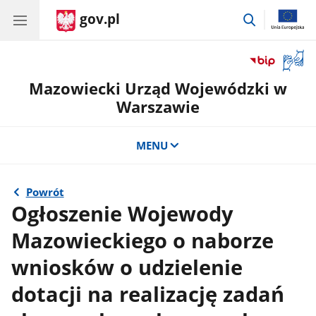
gov.pl
przejdź
do
wyszukiwar
Otwór
okno
Mazowiecki Urząd Wojewódzki w
z
tłuma
Warszawie
języka
migow
MENU
Powrót
Ogłoszenie Wojewody
Mazowieckiego o naborze
wniosków o udzielenie
dotacji na realizację zadań