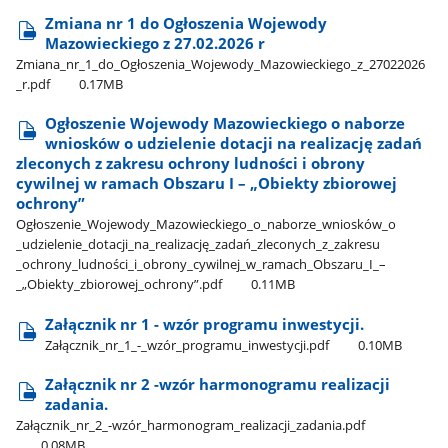
Zmiana nr 1 do Ogłoszenia Wojewody
Mazowieckiego z 27.02.2026 r
Zmiana​_nr​_1​_do​_Ogłoszenia​_Wojewody​_Mazowieckiego​_z​_27022026​
_r.pdf
0.17MB
Ogłoszenie Wojewody Mazowieckiego o naborze
wniosków o udzielenie dotacji na realizację zadań
zleconych z zakresu ochrony ludności i obrony
cywilnej w ramach Obszaru I – „Obiekty zbiorowej
ochrony”
Ogłoszenie​_Wojewody​_Mazowieckiego​_o​_naborze​_wniosków​_o​
_udzielenie​_dotacji​_na​_realizację​_zadań​_zleconych​_z​_zakresu​
_ochrony​_ludności​_i​_obrony​_cywilnej​_w​_ramach​_Obszaru​_I​_–​
_„Obiekty​_zbiorowej​_ochrony”.pdf
0.11MB
Załącznik nr 1 - wzór programu inwestycji.
Załącznik​_nr​_1​_-​_wzór​_programu​_inwestycji.pdf
0.10MB
Załącznik nr 2 -wzór harmonogramu realizacji
zadania.
Załącznik​_nr​_2​_-wzór​_harmonogram​_realizacji​_zadania.pdf
0.08MB