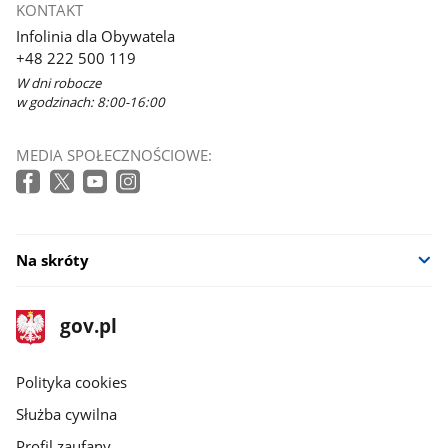
KONTAKT
Infolinia dla Obywatela
+48 222 500 119
W dni robocze
w godzinach: 8:00-16:00
MEDIA SPOŁECZNOŚCIOWE:
Na skróty
stopka
Strona
gov.pl
gov.pl
główna
gov.pl
Polityka cookies
Służba cywilna
Profil zaufany