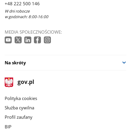
+48 222 500 146
W dni robocze
w godzinach: 8:00-16:00
MEDIA SPOŁECZNOŚCIOWE:
Na skróty
stopka
Strona
gov.pl
gov.pl
główna
gov.pl
Polityka cookies
Służba cywilna
Profil zaufany
BIP