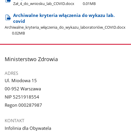
Zał​_4​_do​_wniosku​_lab​_COVID.docx
0.01MB
Archiwalne kryteria włączenia do wykazu lab.
covid
Archiwalne​_kryteria​_włączenia​_do​_wykazu​_laboratoriów​_COVID.docx
0.02MB
stopka
Ministerstwo Zdrowia
ADRES
Ul. Miodowa 15
00-952 Warszawa
NIP 5251918554
Regon 000287987
KONTAKT
Infolinia dla Obywatela