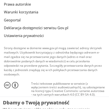
Prawa autorskie
Warunki korzystania
Geoportal
Deklaracja dostępności serwisu Gov.pl
Ustawienia prywatności
Strony dostępne w domenie www.gov.pl mogą zawierać adresy skrzynek
mailowych. Użytkownik korzystający z odnośnika będącego adresem e-
mail zgadza się na przetwarzanie jego danych (adres e-mail oraz
dobrowolnie podanych danych w wiadomości) w celu przesłania
odpowiedzi na przesłane pytania. Szczegóły przetwarzania danych przez
każdą z jednostek znajdują się w ich politykach przetwarzania danych
osobowych.
Treści tekstowe publikowane w serwisie (z
wyłączeniem treści audiowizualnych), są udostępniane
na licencji typu Creative Commons: uznanie autorstwa
- na tych samych warunkach 4.0 (CC BY-SA 4.0).
Materiały audiowizualne, w tym zdjęcia, materiały
Dbamy o Twoją prywatność
audio i wideo, są udostępniane na licencji typu
Creative Commons: uznanie autorstwa użycie