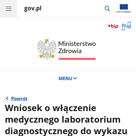
gov.pl
przejdź
do
wyszukiwar
Otwór
okno
z
tłuma
języka
migow
MENU
Powrót
Wniosek o włączenie
medycznego laboratorium
diagnostycznego do wykazu