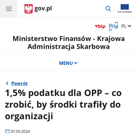
gov.pl
przejdź
do
wyszukiwar
Otwórz
Zmień 
PL
okno
Ministerstwo Finansów - Krajowa
z
tłumaczem
Administracja Skarbowa
języka
migowego
MENU
Powrót
1,5% podatku dla OPP – co
zrobić, by środki trafiły do
organizacji
07.03.2024