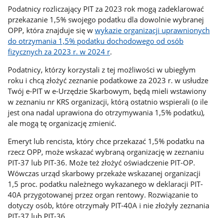
Podatnicy rozliczający PIT za 2023 rok mogą zadeklarować
przekazanie 1,5% swojego podatku dla dowolnie wybranej
OPP, która znajduje się w
wykazie organizacji uprawnionych
do otrzymania 1,5% podatku dochodowego od osób
fizycznych za 2023 r. w 2024 r
.
Podatnicy, którzy korzystali z tej możliwości w ubiegłym
roku i chcą złożyć zeznanie podatkowe za 2023 r. w usłudze
Twój e-PIT w e-Urzędzie Skarbowym, będą mieli wstawiony
w zeznaniu nr KRS organizacji, którą ostatnio wspierali (o ile
jest ona nadal uprawiona do otrzymywania 1,5% podatku),
ale mogą tę organizację zmienić.
Emeryt lub rencista, który chce przekazać 1,5% podatku na
rzecz OPP, może wskazać wybraną organizację w zeznaniu
PIT-37 lub PIT-36. Może też złożyć oświadczenie PIT-OP.
Wówczas urząd skarbowy przekaże wskazanej organizacji
1,5 proc. podatku należnego wykazanego w deklaracji PIT-
40A przygotowanej przez organ rentowy. Rozwiązanie to
dotyczy osób, które otrzymały PIT-40A i nie złożyły zeznania
PIT-37 lub PIT-36.