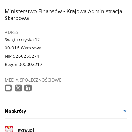
stopka
Ministerstwo Finansów - Krajowa Administracja
Skarbowa
ADRES
Świętokrzyska 12
00-916 Warszawa
NIP 5260250274
Regon 000002217
MEDIA SPOŁECZNOŚCIOWE:
Na skróty
stopka
Strona
gov.pl