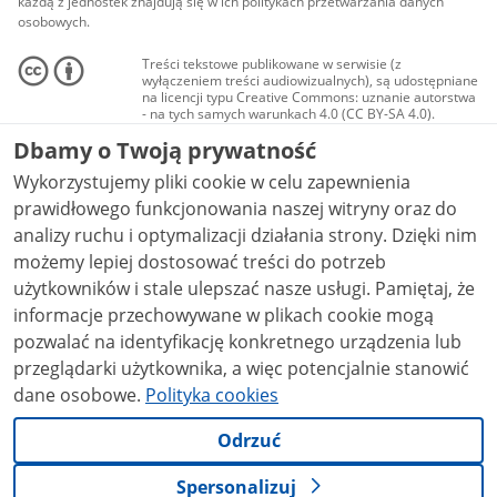
każdą z jednostek znajdują się w ich politykach przetwarzania danych
osobowych.
Treści tekstowe publikowane w serwisie (z
wyłączeniem treści audiowizualnych), są udostępniane
na licencji typu Creative Commons: uznanie autorstwa
- na tych samych warunkach 4.0 (CC BY-SA 4.0).
Materiały audiowizualne, w tym zdjęcia, materiały
Dbamy o Twoją prywatność
audio i wideo, są udostępniane na licencji typu
Creative Commons: uznanie autorstwa użycie
Wykorzystujemy pliki cookie w celu zapewnienia
niekomercyjne - bez utworów zależnych 4.0 (CC BY-
NC-ND 4.0), o ile nie jest to stwierdzone inaczej.
prawidłowego funkcjonowania naszej witryny oraz do
analizy ruchu i optymalizacji działania strony. Dzięki nim
możemy lepiej dostosować treści do potrzeb
użytkowników i stale ulepszać nasze usługi. Pamiętaj, że
informacje przechowywane w plikach cookie mogą
pozwalać na identyfikację konkretnego urządzenia lub
przeglądarki użytkownika, a więc potencjalnie stanowić
dane osobowe.
Polityka cookies
Odrzuć
Spersonalizuj