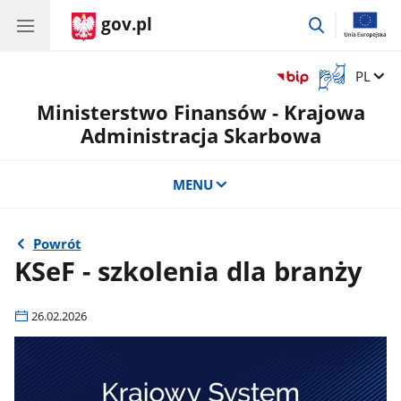
gov.pl
przejdź
do
wyszukiwar
Otwórz
Zmień 
PL
okno
Ministerstwo Finansów - Krajowa
z
tłumaczem
Administracja Skarbowa
języka
migowego
MENU
Powrót
KSeF - szkolenia dla branży
26.02.2026