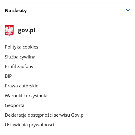
Na skróty
stopka
Strona
gov.pl
gov.pl
główna
gov.pl
Polityka cookies
Służba cywilna
Profil zaufany
BIP
Prawa autorskie
Warunki korzystania
Geoportal
Deklaracja dostępności serwisu Gov.pl
Ustawienia prywatności