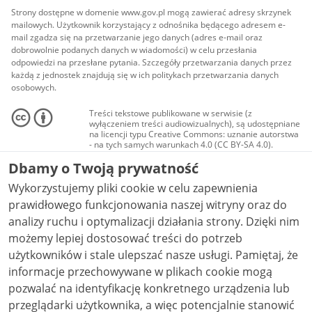
Strony dostępne w domenie www.gov.pl mogą zawierać adresy skrzynek
mailowych. Użytkownik korzystający z odnośnika będącego adresem e-
mail zgadza się na przetwarzanie jego danych (adres e-mail oraz
dobrowolnie podanych danych w wiadomości) w celu przesłania
odpowiedzi na przesłane pytania. Szczegóły przetwarzania danych przez
każdą z jednostek znajdują się w ich politykach przetwarzania danych
osobowych.
Treści tekstowe publikowane w serwisie (z
wyłączeniem treści audiowizualnych), są udostępniane
na licencji typu Creative Commons: uznanie autorstwa
- na tych samych warunkach 4.0 (CC BY-SA 4.0).
Materiały audiowizualne, w tym zdjęcia, materiały
Dbamy o Twoją prywatność
audio i wideo, są udostępniane na licencji typu
Creative Commons: uznanie autorstwa użycie
Wykorzystujemy pliki cookie w celu zapewnienia
niekomercyjne - bez utworów zależnych 4.0 (CC BY-
NC-ND 4.0), o ile nie jest to stwierdzone inaczej.
prawidłowego funkcjonowania naszej witryny oraz do
analizy ruchu i optymalizacji działania strony. Dzięki nim
możemy lepiej dostosować treści do potrzeb
użytkowników i stale ulepszać nasze usługi. Pamiętaj, że
informacje przechowywane w plikach cookie mogą
pozwalać na identyfikację konkretnego urządzenia lub
przeglądarki użytkownika, a więc potencjalnie stanowić