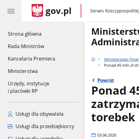
gov.pl
gov.pl
Serwis Rzeczypospolitej
Ministers
gov.pl
Strona główna
Administr
Rada Ministrów
Kancelaria Premiera
Ministerstwo Fina
Ponad 45 mln zł st
Ministerstwa
Powrót
Urzędy, instytucje
Ponad 45
i placówki RP
zatrzym
torebek
Usługi dla obywatela
Usługi dla przedsiębiorcy
03.06.2026
Usługi dla urzędnika