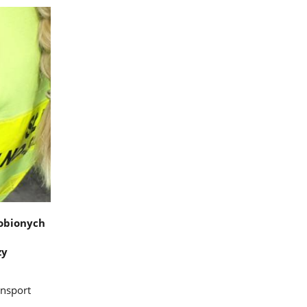
robionych
ży
ansport