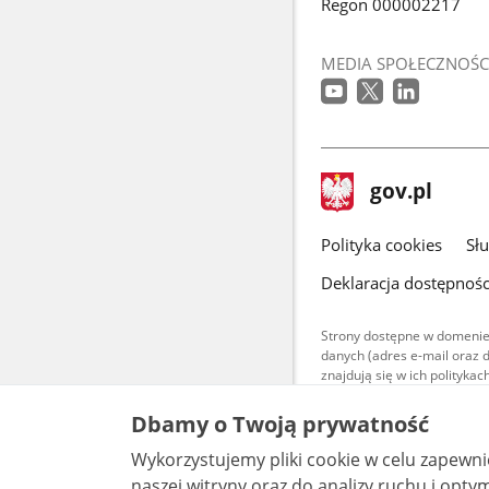
Regon 000002217
MEDIA SPOŁECZNOŚC
stopka
Strona
gov.pl
gov.pl
główna
gov.pl
Polityka cookies
Sł
Deklaracja dostępnośc
Strony dostępne w domenie
danych (adres e-mail oraz 
znajdują się w ich polityk
Treści teksto
Dbamy o Twoją prywatność
udostępniane
warunkach 4.0
Wykorzystujemy pliki cookie w celu zapewn
są udostępni
bez utworów z
naszej witryny oraz do analizy ruchu i optymalizacj