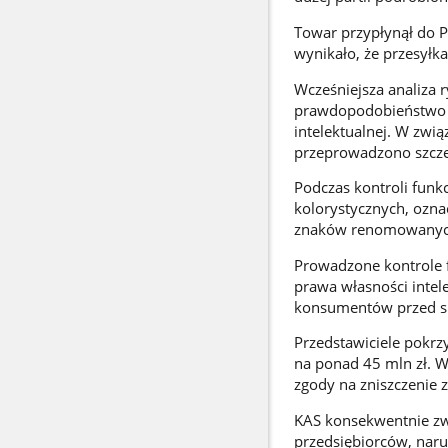
Towar przypłynął do P
wynikało, że przesyłka
Wcześniejsza analiza
prawdopodobieństwo w
intelektualnej. W zwi
przeprowadzono szcze
Podczas kontroli funk
kolorystycznych, ozn
znaków renomowanyc
Prowadzone kontrole f
prawa własności intele
konsumentów przed sk
Przedstawiciele pokrz
na ponad 45 mln zł. W
zgody na zniszczenie
KAS konsekwentnie zw
przedsiębiorców, naru