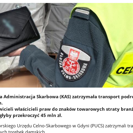
 Administracja Skarbowa (KAS) zatrzymała transport pod
h.
icieli właścicieli praw do znaków towarowych straty bran
łyby przekroczyć 45 mln zł.
rskiego Urzędu Celno-Skarbowego w Gdyni (PUCS) zatrzymali tr
nych torebek damskich.