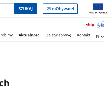
Logowanie
SZUKAJ
mObywatel
do
panelu
Otwórz
okno
z
 robimy
Aktualności
Załatw sprawę
Kontakt
Zmień ję
PL
tłumac
języka
migowe
ych