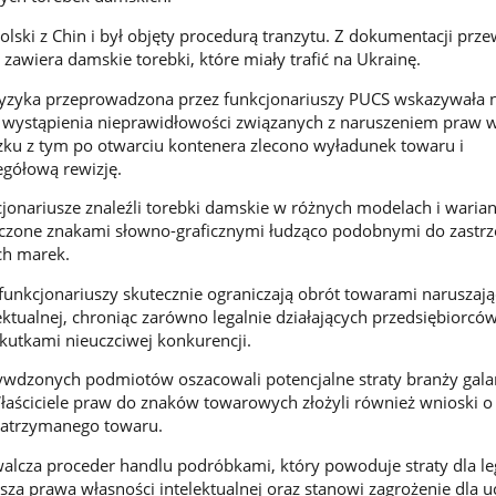
olski z Chin i był objęty procedurą tranzytu. Z dokumentacji prz
 zawiera damskie torebki, które miały trafić na Ukrainę.
 ryzyka przeprowadzona przez funkcjonariuszy PUCS wskazywała 
ystąpienia nieprawidłowości związanych z naruszeniem praw w
ązku z tym po otwarciu kontenera zlecono wyładunek towaru i
gółową rewizję.
cjonariusze znaleźli torebki damskie w różnych modelach i waria
aczone znakami słowno-graficznymi łudząco podobnymi do zastr
h marek.
unkcjonariuszy skutecznie ograniczają obrót towarami naruszaj
ktualnej, chroniąc zarówno legalnie działających przedsiębiorców,
utkami nieuczciwej konkurencji.
ywdzonych podmiotów oszacowali potencjalne straty branży gala
łaściciele praw do znaków towarowych złożyli również wnioski 
 zatrzymanego towaru.
alcza proceder handlu podróbkami, który powoduje straty dla le
sza prawa własności intelektualnej oraz stanowi zagrożenie dla u