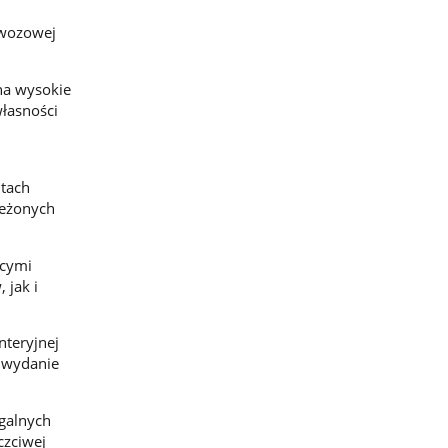
ewozowej
na wysokie
łasności
ntach
zeżonych
ącymi
 jak i
nteryjnej
o wydanie
galnych
czciwej