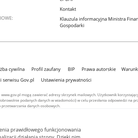
Kontakt
IOWE:
Klauzula informacyjna Ministra Fina
Gospodarki
użba cywilna
Profil zaufany
BIP
Prawa autorskie
Warunki
i serwisu Gov.pl
Ustawienia prywatności
 www.gov.pl mogą zawierać adresy skrzynek mailowych. Użytkownik korzystający
dobrowolnie podanych danych w wiadomości) w celu przesłania odpowiedzi na prz
ach przetwarzania danych osobowych.
we publikowane w serwisie (z wyłączeniem treści audiowizualnych), są
 na licencji typu Creative Commons: uznanie autorstwa - na tych samych
 (CC BY-SA 4.0). Materiały audiowizualne, w tym zdjęcia, materiały audio i wideo
ienia prawidłowego funkcjonowania
ane na licencji typu Creative Commons: uznanie autorstwa użycie niekomercyjne 
ależnych 4.0 (CC BY-NC-ND 4.0), o ile nie jest to stwierdzone inaczej.
i działania strony. Dzięki nim