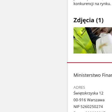
konkurencji na rynku.
Zdjęcia (1)
Pokaż
zdjęcie
1
z
stopka
Ministerstwo Fina
galerii.
ADRES
Świętokrzyska 12
00-916 Warszawa
NIP 5260250274