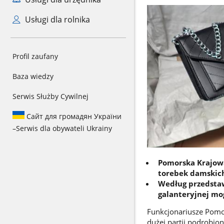
Usługi dla rolnika
Profil zaufany
Baza wiedzy
Serwis Służby Cywilnej
Сайт для громадян України
–
Serwis dla obywateli Ukrainy
Pomorska Krajowa
torebek damskic
Według przedstaw
galanteryjnej mog
Funkcjonariusze Pomo
dużej partii podrobio