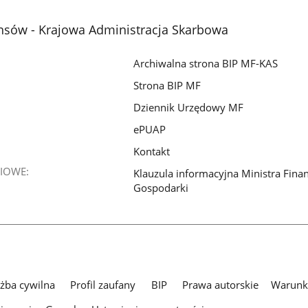
nsów - Krajowa Administracja Skarbowa
Archiwalna strona BIP MF-KAS
Strona BIP MF
Dziennik Urzędowy MF
ePUAP
Kontakt
IOWE:
Klauzula informacyjna Ministra Fina
Gospodarki
użba cywilna
Profil zaufany
BIP
Prawa autorskie
Warunki