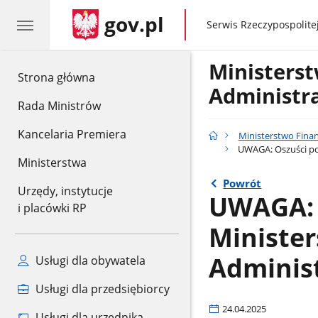
gov.pl
gov.pl
Serwis Rzeczypospolitej
Ministers
gov.pl
Strona główna
Administr
Rada Ministrów
Kancelaria Premiera
Ministerstwo Fina
UWAGA: Oszuści pod
Ministerstwa
Powrót
Urzędy, instytucje
UWAGA: 
i placówki RP
Minister
Adminis
Usługi dla obywatela
Usługi dla przedsiębiorcy
24.04.2025
Usługi dla urzędnika