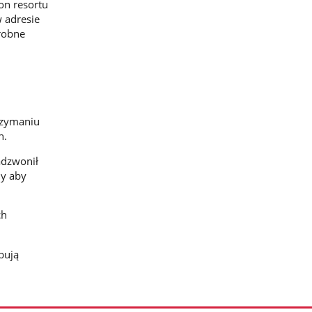
on resortu
w adresie
drobne
rzymaniu
h.
adzwonił
my aby
ch
bują