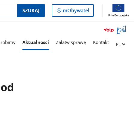
Logowanie
SZUKAJ
mObywatel
do
panelu
Otwórz
okno
z
 robimy
Aktualności
Załatw sprawę
Kontakt
Zmień ję
PL
tłumac
języka
migowe
pod