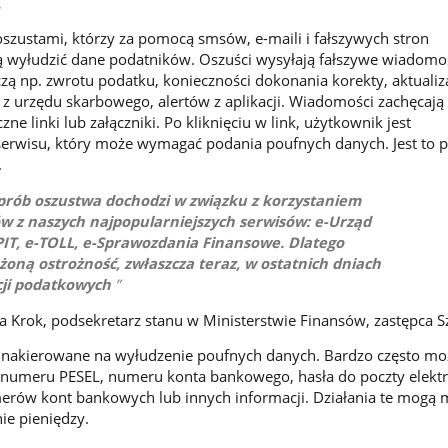
.
szustami, którzy za pomocą smsów, e-maili i fałszywych stron
ą wyłudzić dane podatników. Oszuści wysyłają fałszywe wiadomo
czą np. zwrotu podatku, konieczności dokonania korekty, aktualiza
 urzędu skarbowego, alertów z aplikacji. Wiadomości zachęcają
zne linki lub załączniki. Po kliknięciu w link, użytkownik jest
erwisu, który może wymagać podania poufnych danych. Jest to 
.
 prób oszustwa dochodzi w związku z korzystaniem
w z naszych najpopularniejszych serwisów: e-Urząd
PIT, e-TOLL, e-Sprawozdania Finansowe. Dlatego
oną ostrożność, zwłaszcza teraz, w ostatnich dniach
cji podatkowych
a Krok, podsekretarz stanu w Ministerstwie Finansów, zastępca S
ą nakierowane na wyłudzenie poufnych danych. Bardzo często m
 numeru PESEL, numeru konta bankowego, hasła do poczty elektr
erów kont bankowych lub innych informacji. Działania te mogą 
ie pieniędzy.