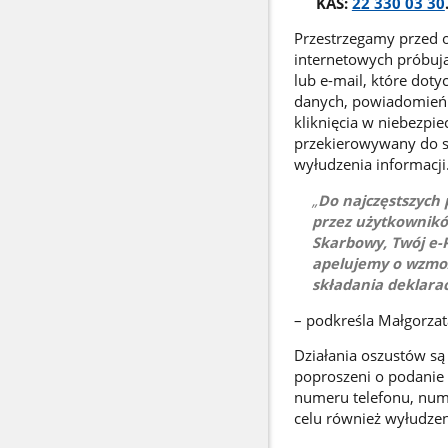
KAS:
22 330 03 30
Przestrzegamy przed o
internetowych próbuj
lub e-mail, które doty
danych, powiadomień z
kliknięcia w niebezpiec
przekierowywany do s
wyłudzenia informacji
Do najczęstszych
przez użytkownikó
Skarbowy, Twój e-
apelujemy o wzmoż
składania deklara
– podkreśla Małgorzat
Działania oszustów s
poproszeni o podanie
numeru telefonu, num
celu również wyłudzen