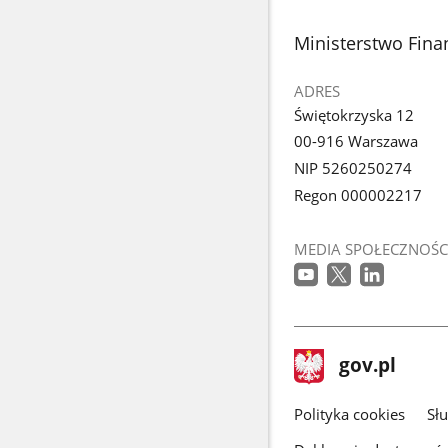
stopka
Ministerstwo Fina
ADRES
Świętokrzyska 12
00-916 Warszawa
NIP 5260250274
Regon 000002217
MEDIA SPOŁECZNOŚC
stopka
Strona
gov.pl
gov.pl
główna
gov.pl
Polityka cookies
Sł