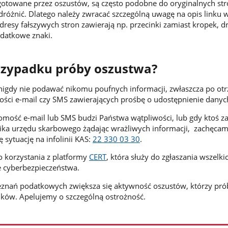
gotowane przez oszustów, są często podobne do oryginalnych str
odróżnić. Dlatego należy zwracać szczególną uwagę na opis linku 
Adresy fałszywych stron zawierają np. przecinki zamiast kropek, 
odatkowe znaki.
przypadku próby oszustwa?
nigdy nie podawać nikomu poufnych informacji, zwłaszcza po ot
ści e-mail czy SMS zawierających prośbę o udostępnienie danyc
omość e-mail lub SMS budzi Państwa wątpliwości, lub gdy ktoś z
nika urzędu skarbowego żądając wrażliwych informacji, zachęca
ę sytuację na infolinii KAS:
22 330 03 30
.
 korzystania z platformy
CERT
, która służy do zgłaszania wszelki
e cyberbezpieczeństwa.
eznań podatkowych zwiększa się aktywność oszustów, którzy pró
ków. Apelujemy o szczególną ostrożność.