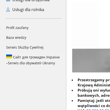
Usługi dla rolnika
Profil zaufany
Baza wiedzy
Serwis Służby Cywilnej
Сайт для громадян України
–
Serwis dla obywateli Ukrainy
Przestrzegamy pr
Krajową Adminis
Próbują oni wyłu
bankowych, adresy
Pamiętaj: jeśli 
wątpliwości co do