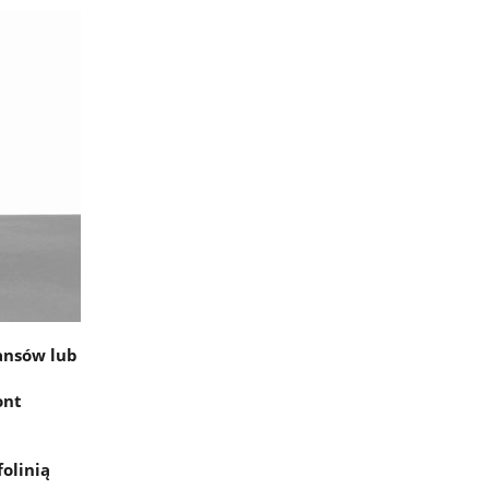
ansów lub
ont
folinią