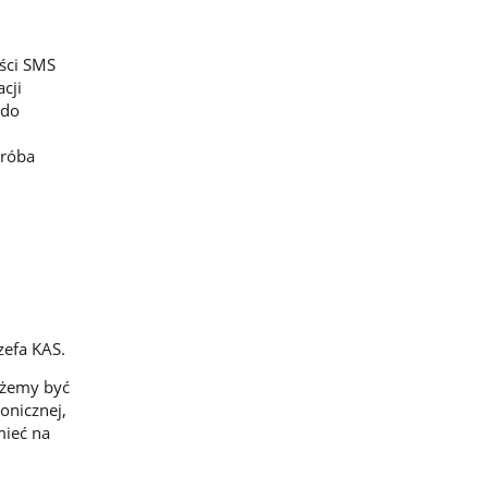
ści SMS
cji
 do
próba
zefa KAS.
ożemy być
onicznej,
mieć na