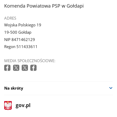
z
z
stopka
Komenda Powiatowa PSP w Gołdapi
galerii.
galerii.
ADRES
Wojska Polskiego 19
19-500 Gołdap
NIP 8471462129
Regon 511433611
MEDIA SPOŁECZNOŚCIOWE:
Na skróty
stopka
Strona
gov.pl
gov.pl
główna