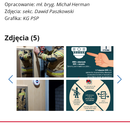
Opracowanie:
mł. bryg. Michał Herman
Zdjęcia:
sekc. Dawid Paszkowski
Grafika:
KG PSP
Zdjęcia (5)
Pokaż
Pokaż
zdjęcie
zdjęcie
Pokaż
Poka
1
2
poprzednie
nest
z
z
zdjęcia
zdjęc
galerii.
galerii.
Pokaż
Pokaż
zdjęcie
zdjęcie
3
4