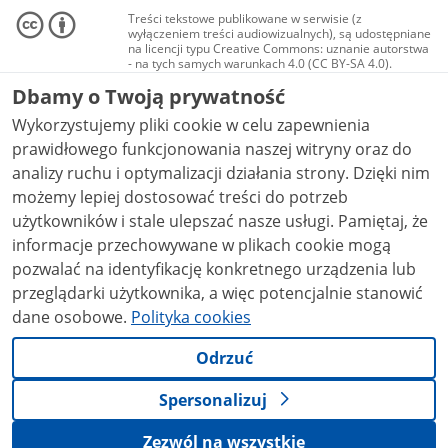
Treści tekstowe publikowane w serwisie (z
wyłączeniem treści audiowizualnych), są udostępniane
na licencji typu Creative Commons: uznanie autorstwa
- na tych samych warunkach 4.0 (CC BY-SA 4.0).
Materiały audiowizualne, w tym zdjęcia, materiały
Dbamy o Twoją prywatność
audio i wideo, są udostępniane na licencji typu
Creative Commons: uznanie autorstwa użycie
Wykorzystujemy pliki cookie w celu zapewnienia
niekomercyjne - bez utworów zależnych 4.0 (CC BY-
NC-ND 4.0), o ile nie jest to stwierdzone inaczej.
prawidłowego funkcjonowania naszej witryny oraz do
analizy ruchu i optymalizacji działania strony. Dzięki nim
możemy lepiej dostosować treści do potrzeb
użytkowników i stale ulepszać nasze usługi. Pamiętaj, że
informacje przechowywane w plikach cookie mogą
pozwalać na identyfikację konkretnego urządzenia lub
przeglądarki użytkownika, a więc potencjalnie stanowić
dane osobowe.
Polityka cookies
Odrzuć
Spersonalizuj
Zezwól na wszystkie