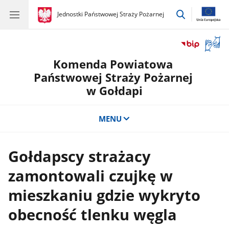
przejdź
gov.pl
Jednostki Państwowej Straży Pożarnej
gov.pl
Jednostki
do
Państwowej
wyszukiwar
Straży
Otwór
Pożarnej
okno
Komenda Powiatowa
z
tłuma
Państwowej Straży Pożarnej
języka
w Gołdapi
migow
MENU
Gołdapscy strażacy
zamontowali czujkę w
mieszkaniu gdzie wykryto
obecność tlenku węgla