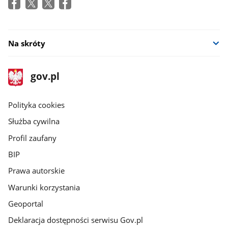
Na skróty
stopka
Strona
gov.pl
gov.pl
główna
gov.pl
Polityka cookies
Służba cywilna
Profil zaufany
BIP
Prawa autorskie
Warunki korzystania
Geoportal
Deklaracja dostępności serwisu Gov.pl