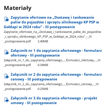
Materiały
Zapytanie ofertowe na „Dostawę i tankowanie
paliw do pojazdów i sprzętu silnikowego KP PSP w
Gołdapi w 2024 roku” - III postępowanie
Zapytanie​_ofertowe​_na​_„Dostawę​_i​_tankowanie​_paliw​_do​_pojazdów​
_i​_sprzętu​_silnikowego​_KP​_PSP​_w​_Gołdapi​_w​_2024​_roku”​_-​_III​
_postępowanie.pdf
2.40MB
Załącznik nr 1 do zapytania ofertowego - formularz
ofertowy - III postępowanie
Załącznik​_nr​_1​_do​_zapytania​_ofertowego​_-​_formularz​_ofertowy​_-​_III​
_postępowanie.pdf
0.34MB
Załącznik nr 2 do zapytania ofertowego - formularz
cenowy - III postępowanie
Załącznik​_nr​_2​_do​_zapytania​_ofertowego​_-​_formularz​_cenowy​_-​_III​
_postępowanie.pdf
0.25MB
Załącznik nr 3 do zapytania ofertowego - projekt
umowy - III postępowanie