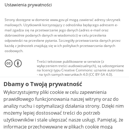
Ustawienia prywatności
Strony dostępne w domenie www.gov.pl mogą zawierać adresy skrzynek
mailowych. Użytkownik korzystający z odnośnika będącego adresem e-
mail zgadza się na przetwarzanie jego danych (adres e-mail oraz
dobrowolnie podanych danych w wiadomości) w celu przesłania
odpowiedzi na przesłane pytania. Szczegóły przetwarzania danych przez
każdą z jednostek znajdują się w ich politykach przetwarzania danych
osobowych.
Treści tekstowe publikowane w serwisie (z
wyłączeniem treści audiowizualnych), są udostępniane
na licencji typu Creative Commons: uznanie autorstwa
- na tych samych warunkach 4.0 (CC BY-SA 4.0).
Materiały audiowizualne, w tym zdjęcia, materiały
Dbamy o Twoją prywatność
audio i wideo, są udostępniane na licencji typu
Creative Commons: uznanie autorstwa użycie
Wykorzystujemy pliki cookie w celu zapewnienia
niekomercyjne - bez utworów zależnych 4.0 (CC BY-
NC-ND 4.0), o ile nie jest to stwierdzone inaczej.
prawidłowego funkcjonowania naszej witryny oraz do
analizy ruchu i optymalizacji działania strony. Dzięki nim
możemy lepiej dostosować treści do potrzeb
użytkowników i stale ulepszać nasze usługi. Pamiętaj, że
informacje przechowywane w plikach cookie mogą