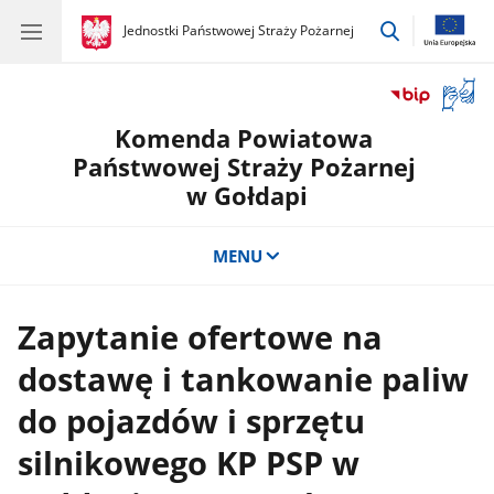
przejdź
gov.pl
Jednostki Państwowej Straży Pożarnej
gov.pl
Jednostki
do
Państwowej
wyszukiwar
Straży
Otwór
Pożarnej
okno
Komenda Powiatowa
z
tłuma
Państwowej Straży Pożarnej
języka
w Gołdapi
migow
MENU
Zapytanie ofertowe na
dostawę i tankowanie paliw
do pojazdów i sprzętu
silnikowego KP PSP w