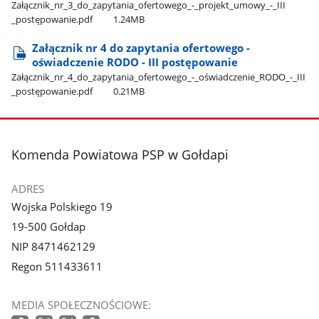
Załącznik​_nr​_3​_do​_zapytania​_ofertowego​_-​_projekt​_umowy​_-​_III​
_postępowanie.pdf
1.24MB
Załącznik nr 4 do zapytania ofertowego -
oświadczenie RODO - III postępowanie
Załącznik​_nr​_4​_do​_zapytania​_ofertowego​_-​_oświadczenie​_RODO​_-​_III​
_postępowanie.pdf
0.21MB
stopka
Komenda Powiatowa PSP w Gołdapi
ADRES
Wojska Polskiego 19
19-500 Gołdap
NIP 8471462129
Regon 511433611
MEDIA SPOŁECZNOŚCIOWE: