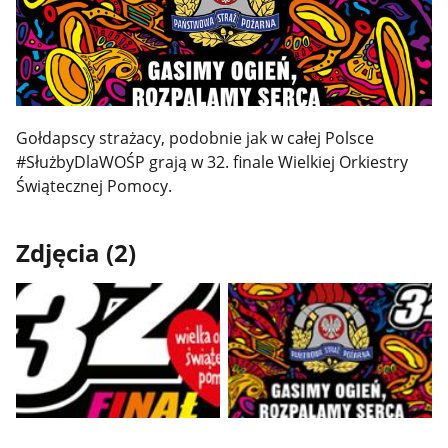
Gołdapscy strażacy, podobnie jak w całej Polsce
#SłużbyDlaWOŚP grają w 32. finale Wielkiej Orkiestry
Świątecznej Pomocy.
Zdjęcia (2)
Pokaż
Pokaż