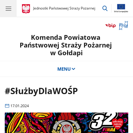
przejdź
gov.pl
Jednostki Państwowej Straży Pożarnej
gov.pl
Jednostki
do
Państwowej
wyszukiwar
Straży
Otwór
Pożarnej
okno
Komenda Powiatowa
z
tłuma
Państwowej Straży Pożarnej
języka
w Gołdapi
migow
MENU
#SłużbyDlaWOŚP
17.01.2024