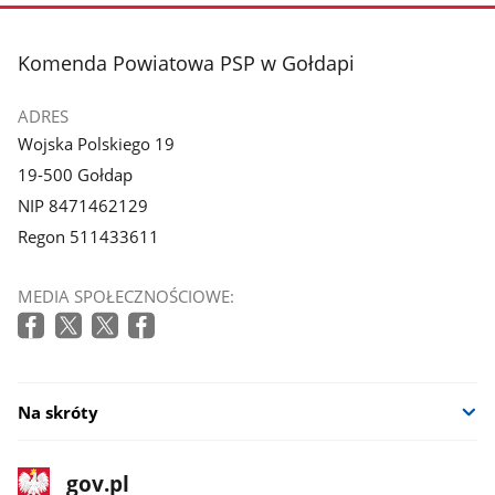
zdjęcie
zdjęcie
1
2
z
z
stopka
Komenda Powiatowa PSP w Gołdapi
galerii.
galerii.
ADRES
Wojska Polskiego 19
19-500 Gołdap
NIP 8471462129
Regon 511433611
MEDIA SPOŁECZNOŚCIOWE:
Na skróty
stopka
Strona
gov.pl