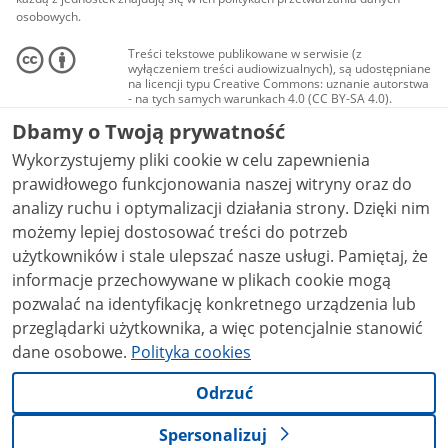
osobowych.
Treści tekstowe publikowane w serwisie (z
wyłączeniem treści audiowizualnych), są udostępniane
na licencji typu Creative Commons: uznanie autorstwa
- na tych samych warunkach 4.0 (CC BY-SA 4.0).
Materiały audiowizualne, w tym zdjęcia, materiały
Dbamy o Twoją prywatność
audio i wideo, są udostępniane na licencji typu
Creative Commons: uznanie autorstwa użycie
Wykorzystujemy pliki cookie w celu zapewnienia
niekomercyjne - bez utworów zależnych 4.0 (CC BY-
NC-ND 4.0), o ile nie jest to stwierdzone inaczej.
prawidłowego funkcjonowania naszej witryny oraz do
analizy ruchu i optymalizacji działania strony. Dzięki nim
możemy lepiej dostosować treści do potrzeb
użytkowników i stale ulepszać nasze usługi. Pamiętaj, że
informacje przechowywane w plikach cookie mogą
pozwalać na identyfikację konkretnego urządzenia lub
przeglądarki użytkownika, a więc potencjalnie stanowić
dane osobowe.
Polityka cookies
Odrzuć
Spersonalizuj