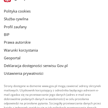
gov.pl
główna
gov.pl
Polityka cookies
Służba cywilna
Profil zaufany
BIP
Prawa autorskie
Warunki korzystania
Geoportal
Deklaracja dostępności serwisu Gov.pl
Ustawienia prywatności
Strony dostępne w domenie www.gov.pl mogą zawierać adresy skrzynek
mailowych. Użytkownik korzystający z odnośnika będącego adresem e-
mail zgadza się na przetwarzanie jego danych (adres e-mail oraz
dobrowolnie podanych danych w wiadomości) w celu przesłania
odpowiedzi na przesłane pytania. Szczegóły przetwarzania danych przez
każdą z jednostek znajdują się w ich politykach przetwarzania danych