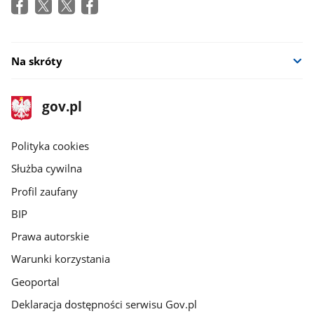
Na skróty
stopka
Strona
gov.pl
gov.pl
główna
gov.pl
Polityka cookies
Służba cywilna
Profil zaufany
BIP
Prawa autorskie
Warunki korzystania
Geoportal
Deklaracja dostępności serwisu Gov.pl