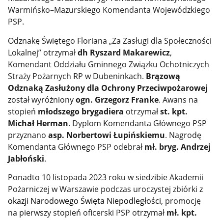
Warmińsko–Mazurskiego Komendanta Wojewódzkiego
PSP.
Odznakę Świętego Floriana „Za Zasługi dla Społeczności
Lokalnej” otrzymał
dh Ryszard Makarewicz
,
Komendant Oddziału Gminnego Związku Ochotniczych
Straży Pożarnych RP w Dubeninkach.
Brązową
Odznaką Zasłużony dla Ochrony Przeciwpożarowej
został wyróżniony
ogn. Grzegorz Franke
. Awans na
stopień
młodszego brygadiera
otrzymał
st. kpt.
Michał Herman
. Dyplom Komendanta Głównego PSP
przyznano
asp. Norbertowi Łupińskiemu
. Nagrodę
Komendanta Głównego PSP odebrał
mł. bryg. Andrzej
Jabłoński
.
Ponadto 10 listopada 2023 roku
w siedzibie Akademii
Pożarniczej w Warszawie podczas uroczystej zbiórki
z
okazji Narodowego Święta Niepodległości,
promocję
na pierwszy stopień oficerski PSP otrzymał
mł. kpt.