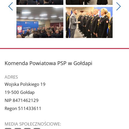
Pokaż
Pokaż
zdjęcie
zdjęcie
Pokaż
Poka
1
2
poprzednie
nest
z
z
zdjęcia
zdjęc
galerii.
galerii.
Pokaż
Pokaż
zdjęcie
zdjęcie
3
4
z
z
stopka
Komenda Powiatowa PSP w Gołdapi
galerii.
galerii.
ADRES
Wojska Polskiego 19
19-500 Gołdap
NIP 8471462129
Regon 511433611
MEDIA SPOŁECZNOŚCIOWE: