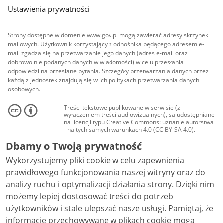
Ustawienia prywatności
Strony dostępne w domenie www.gov.pl mogą zawierać adresy skrzynek
mailowych. Użytkownik korzystający z odnośnika będącego adresem e-
mail zgadza się na przetwarzanie jego danych (adres e-mail oraz
dobrowolnie podanych danych w wiadomości) w celu przesłania
odpowiedzi na przesłane pytania. Szczegóły przetwarzania danych przez
każdą z jednostek znajdują się w ich politykach przetwarzania danych
osobowych.
Treści tekstowe publikowane w serwisie (z
wyłączeniem treści audiowizualnych), są udostępniane
na licencji typu Creative Commons: uznanie autorstwa
- na tych samych warunkach 4.0 (CC BY-SA 4.0).
Materiały audiowizualne, w tym zdjęcia, materiały
Dbamy o Twoją prywatność
audio i wideo, są udostępniane na licencji typu
Creative Commons: uznanie autorstwa użycie
Wykorzystujemy pliki cookie w celu zapewnienia
niekomercyjne - bez utworów zależnych 4.0 (CC BY-
NC-ND 4.0), o ile nie jest to stwierdzone inaczej.
prawidłowego funkcjonowania naszej witryny oraz do
analizy ruchu i optymalizacji działania strony. Dzięki nim
możemy lepiej dostosować treści do potrzeb
użytkowników i stale ulepszać nasze usługi. Pamiętaj, że
informacje przechowywane w plikach cookie mogą