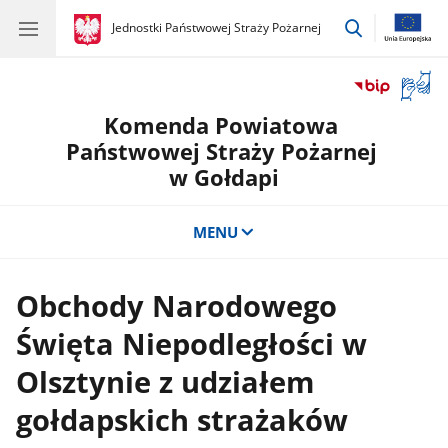
przejdź
gov.pl
Jednostki Państwowej Straży Pożarnej
gov.pl
Jednostki
do
Państwowej
wyszukiwar
Straży
Otwór
Pożarnej
okno
Komenda Powiatowa
z
tłuma
Państwowej Straży Pożarnej
języka
w Gołdapi
migow
MENU
Obchody Narodowego
Święta Niepodległości w
Olsztynie z udziałem
gołdapskich strażaków