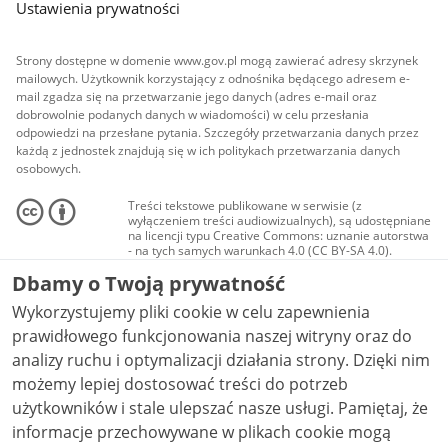
Ustawienia prywatności
Strony dostępne w domenie www.gov.pl mogą zawierać adresy skrzynek
mailowych. Użytkownik korzystający z odnośnika będącego adresem e-
mail zgadza się na przetwarzanie jego danych (adres e-mail oraz
dobrowolnie podanych danych w wiadomości) w celu przesłania
odpowiedzi na przesłane pytania. Szczegóły przetwarzania danych przez
każdą z jednostek znajdują się w ich politykach przetwarzania danych
osobowych.
Treści tekstowe publikowane w serwisie (z
wyłączeniem treści audiowizualnych), są udostępniane
na licencji typu Creative Commons: uznanie autorstwa
- na tych samych warunkach 4.0 (CC BY-SA 4.0).
Materiały audiowizualne, w tym zdjęcia, materiały
Dbamy o Twoją prywatność
audio i wideo, są udostępniane na licencji typu
Creative Commons: uznanie autorstwa użycie
Wykorzystujemy pliki cookie w celu zapewnienia
niekomercyjne - bez utworów zależnych 4.0 (CC BY-
NC-ND 4.0), o ile nie jest to stwierdzone inaczej.
prawidłowego funkcjonowania naszej witryny oraz do
analizy ruchu i optymalizacji działania strony. Dzięki nim
możemy lepiej dostosować treści do potrzeb
użytkowników i stale ulepszać nasze usługi. Pamiętaj, że
informacje przechowywane w plikach cookie mogą