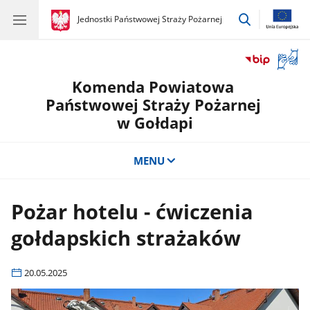
przejdź
gov.pl
Jednostki Państwowej Straży Pożarnej
gov.pl
Jednostki
do
Państwowej
wyszukiwar
Straży
Otwór
Pożarnej
okno
Komenda Powiatowa
z
tłuma
Państwowej Straży Pożarnej
języka
w Gołdapi
migow
MENU
Pożar hotelu - ćwiczenia
gołdapskich strażaków
20.05.2025