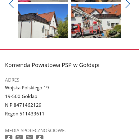
Pokaż
Pokaż
zdjęcie
zdjęcie
Pokaż
Poka
1
2
poprzednie
nest
z
z
zdjęcia
zdjęc
galerii.
galerii.
Pokaż
Pokaż
zdjęcie
zdjęcie
3
4
z
z
stopka
Komenda Powiatowa PSP w Gołdapi
galerii.
galerii.
ADRES
Wojska Polskiego 19
19-500 Gołdap
NIP 8471462129
Regon 511433611
MEDIA SPOŁECZNOŚCIOWE: