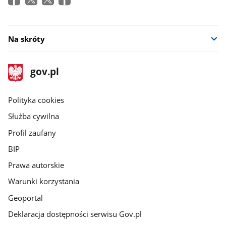
Na skróty
stopka
Strona
gov.pl
gov.pl
główna
gov.pl
Polityka cookies
Służba cywilna
Profil zaufany
BIP
Prawa autorskie
Warunki korzystania
Geoportal
Deklaracja dostępności serwisu Gov.pl