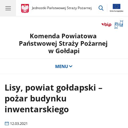
przejdź
gov.pl
Jednostki Państwowej Straży Pożarnej
gov.pl
Jednostki
do
Państwowej
wyszukiwar
Straży
Otwór
Pożarnej
okno
Komenda Powiatowa
z
tłuma
Państwowej Straży Pożarnej
języka
w Gołdapi
migow
MENU
Lisy, powiat gołdapski –
pożar budynku
inwentarskiego
12.03.2021