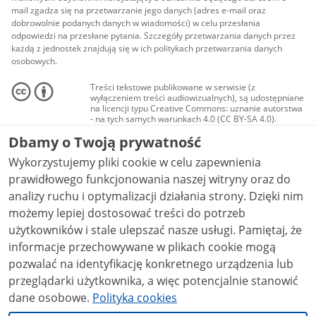
mail zgadza się na przetwarzanie jego danych (adres e-mail oraz
dobrowolnie podanych danych w wiadomości) w celu przesłania
odpowiedzi na przesłane pytania. Szczegóły przetwarzania danych przez
każdą z jednostek znajdują się w ich politykach przetwarzania danych
osobowych.
Treści tekstowe publikowane w serwisie (z
wyłączeniem treści audiowizualnych), są udostępniane
na licencji typu Creative Commons: uznanie autorstwa
- na tych samych warunkach 4.0 (CC BY-SA 4.0).
Materiały audiowizualne, w tym zdjęcia, materiały
Dbamy o Twoją prywatność
audio i wideo, są udostępniane na licencji typu
Creative Commons: uznanie autorstwa użycie
Wykorzystujemy pliki cookie w celu zapewnienia
niekomercyjne - bez utworów zależnych 4.0 (CC BY-
NC-ND 4.0), o ile nie jest to stwierdzone inaczej.
prawidłowego funkcjonowania naszej witryny oraz do
analizy ruchu i optymalizacji działania strony. Dzięki nim
możemy lepiej dostosować treści do potrzeb
użytkowników i stale ulepszać nasze usługi. Pamiętaj, że
informacje przechowywane w plikach cookie mogą
pozwalać na identyfikację konkretnego urządzenia lub
przeglądarki użytkownika, a więc potencjalnie stanowić
dane osobowe.
Polityka cookies