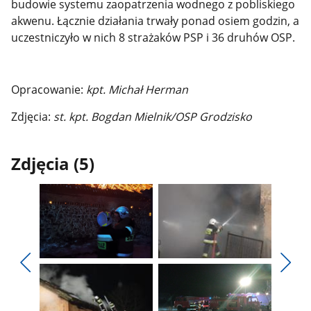
budowie systemu zaopatrzenia wodnego z pobliskiego
akwenu.
Łącznie działania trwały ponad osiem godzin, a
uczestniczyło w nich 8 strażaków PSP i 36 druhów OSP.
Opracowanie:
kpt. Michał Herman
Zdjęcia:
st. kpt. Bogdan Mielnik/OSP Grodzisko
Zdjęcia (5)
Pokaż
Pokaż
zdjęcie
zdjęcie
Pokaż
Poka
1
2
poprzednie
nest