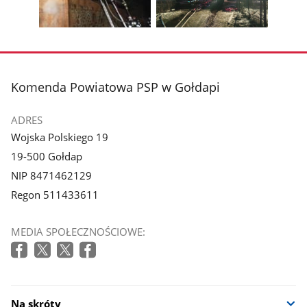
z
z
zdjęcia
zdjęc
galerii.
galerii.
Pokaż
Pokaż
zdjęcie
zdjęcie
3
4
z
z
stopka
Komenda Powiatowa PSP w Gołdapi
galerii.
galerii.
ADRES
Wojska Polskiego 19
19-500 Gołdap
NIP 8471462129
Regon 511433611
MEDIA SPOŁECZNOŚCIOWE:
Na skróty