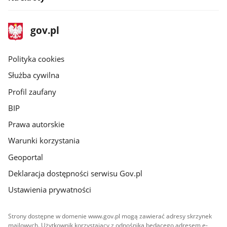
stopka
Strona
gov.pl
gov.pl
główna
gov.pl
Polityka cookies
Służba cywilna
Profil zaufany
BIP
Prawa autorskie
Warunki korzystania
Geoportal
Deklaracja dostępności serwisu Gov.pl
Ustawienia prywatności
Strony dostępne w domenie www.gov.pl mogą zawierać adresy skrzynek
mailowych. Użytkownik korzystający z odnośnika będącego adresem e-