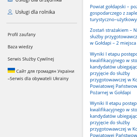
Powiat gołdapski – p
Usługi dla rolnika
gospodarczego z zapl
turystyczno–użytkowy
Zostań strażakiem – 
Profil zaufany
służby przygotowawcz
w Gołdapi – 2 miejsca
Baza wiedzy
Wyniki I etapu postę
Serwis Służby Cywilnej
kwalifikacyjnego w st
kandydatów ubiegając
Сайт для громадян України
przyjęcie do służby
–
Serwis dla obywateli Ukrainy
przygotowawczej w K
Powiatowej Państwowe
Pożarnej w Gołdapi
Wyniki II etapu postę
kwalifikacyjnego w st
kandydatów ubiegając
przyjęcie do służby
przygotowawczej w K
Powiatowej Państwowe