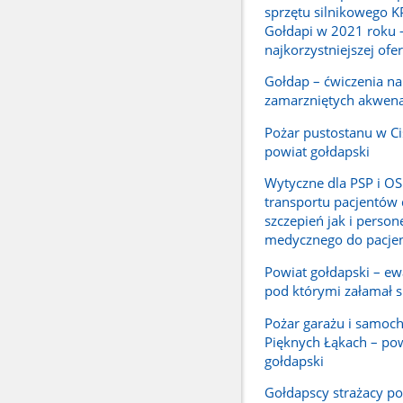
sprzętu silnikowego K
Gołdapi w 2021 roku 
najkorzystniejszej ofer
Gołdap – ćwiczenia na
zamarzniętych akwen
Pożar pustostanu w C
powiat gołdapski
Wytyczne dla PSP i OS
transportu pacjentów
szczepień jak i person
medycznego do pacje
Powiat gołdapski – ew
pod którymi załamał s
Pożar garażu i samoc
Pięknych Łąkach – po
gołdapski
Gołdapscy strażacy p