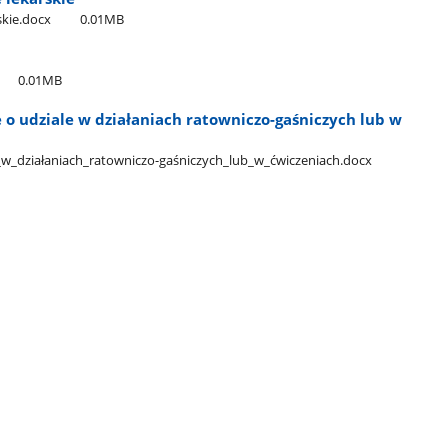
rskie.docx
0.01MB
0.01MB
e o udziale w działaniach ratowniczo-gaśniczych lub w
e​_w​_działaniach​_ratowniczo-gaśniczych​_lub​_w​_ćwiczeniach.docx