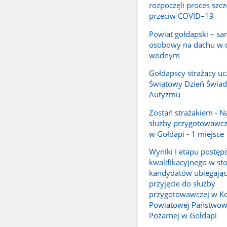
rozpoczęli proces szc
przeciw COVID–19
Powiat gołdapski – s
osobowy na dachu w 
wodnym
Gołdapscy strażacy ucz
Światowy Dzień Świa
Autyzmu
Zostań strażakiem - N
służby przygotowawcz
w Gołdapi - 1 miejsce
Wyniki I etapu postę
kwalifikacyjnego w st
kandydatów ubiegając
przyjęcie do służby
przygotowawczej w K
Powiatowej Państwowe
Pożarnej w Gołdapi