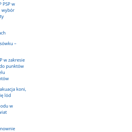
P PSP w
- wybór
ty
ach
isówku –
P w zakresie
 do punktów
elu
ntów
akuacja koni,
ię lód
hodu w
wiat
onownie