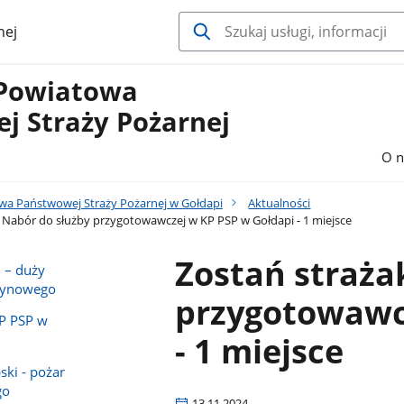
nej
Powiatowa
j Straży Pożarnej
O n
a Państwowej Straży Pożarnej w Gołdapi
Aktualności
 Nabór do służby przygotowawczej w KP PSP w Gołdapi - 1 miejsce
Zostań straża
i – duży
zynowego
przygotowawc
KP PSP w
- 1 miejsce
ski - pożar
go
13.11.2024