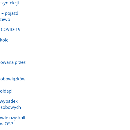
ezynfekcji
 – pojazd
rzewo
o COVID-19
kolei
a
zowana przez
a obowiązków
ołdapi
 wypadek
osobowych
owie uzyskali
ów OSP