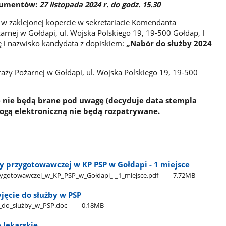
okumentów:
27 listopada 2024 r. do godz. 15.30
 w zaklejonej kopercie w sekretariacie Komendanta
nej w Gołdapi, ul. Wojska Polskiego 19, 19-500 Gołdap, I
ię i nazwisko kandydata
z dopiskiem:
„Nabór do służby 2024
y Pożarnej w Gołdapi, ul. Wojska Polskiego 19, 19-500
 nie będą brane pod uwagę (decyduje data stempla
rogą elektroniczną nie będą rozpatrywane.
by przygotowawczej w KP PSP w Gołdapi - 1 miejsce
ygotowawczej​_w​_KP​_PSP​_w​_Gołdapi​_-​_1​_miejsce.pdf
7.72MB
yjęcie do służby w PSP
e​_do​_służby​_w​_PSP.doc
0.18MB
 lekarskie