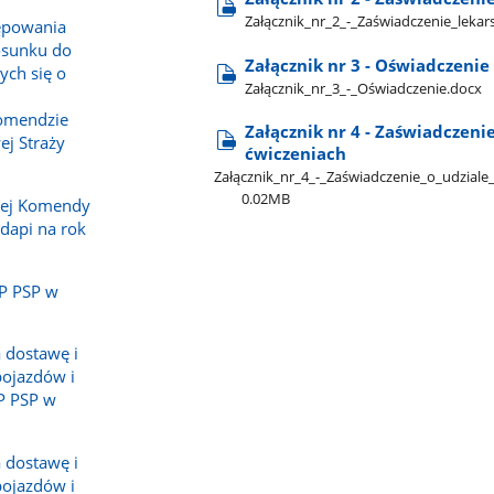
Załącznik​_nr​_2​_-​_Zaświadczenie​_leka
ępowania
osunku do
Załącznik nr 3 - Oświadczenie
ych się o
Załącznik​_nr​_3​_-​_Oświadczenie.docx
omendzie
Załącznik nr 4 - Zaświadczeni
j Straży
ćwiczeniach
Załącznik​_nr​_4​_-​_Zaświadczenie​_o​_udzial
0.02MB
nej Komendy
dapi na rok
KP PSP w
 dostawę i
pojazdów i
P PSP w
 dostawę i
pojazdów i