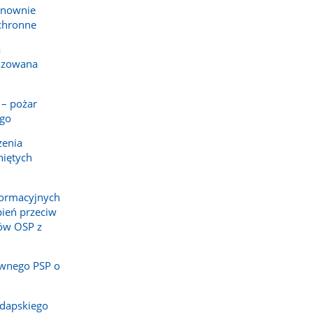
onownie
ochronne
a
izowana
 – pożar
ego
zenia
niętych
formacyjnych
epień przeciw
ów OSP z
wnego PSP o
łdapskiego