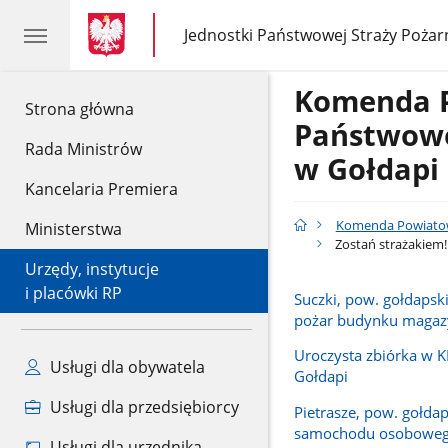
gov.pl
gov.pl
Jednostki Państwowej Straży Pożar
gov.pl
Jednostki
Państwowej
Straży
Komenda 
Pożarnej
gov.pl
Strona główna
Państwowe
Rada Ministrów
w Gołdapi
Kancelaria Premiera
Komenda Powiatow
Ministerstwa
Zostań strażakiem!
Urzędy, instytucje
i placówki RP
Suczki, pow. gołdapsk
pożar budynku maga
Uroczysta zbiórka w 
Usługi dla obywatela
Gołdapi
Usługi dla przedsiębiorcy
Pietrasze, pow. gołdap
samochodu osobowe
Usługi dla urzędnika