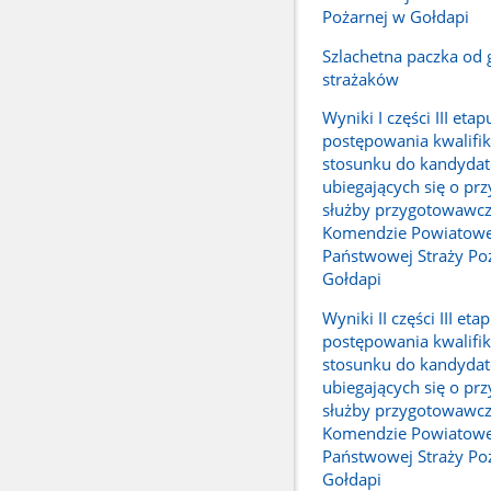
Pożarnej w Gołdapi
Szlachetna paczka od 
strażaków
Wyniki I części III etap
postępowania kwalifi
stosunku do kandyda
ubiegających się o prz
służby przygotowawcz
Komendzie Powiatowe
Państwowej Straży Po
Gołdapi
Wyniki II części III eta
postępowania kwalifi
stosunku do kandyda
ubiegających się o prz
służby przygotowawcz
Komendzie Powiatowe
Państwowej Straży Po
Gołdapi