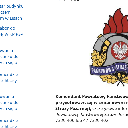
ożar budynku
eczem
m w Lisach
Nabór do
ej w KP PSP
powania
osunku do
ych się o
omendzie
j Straży
Komendant Powiatowy Państwowej 
powania
przygotowawczej w zmianowym roz
osunku do
Straży Pożarnej),
szczegółowe infor
ych się o
Powiatowej Państwowej Straży Pożar
7329 400 lub 47 7329 402.
omendzie
j Straży