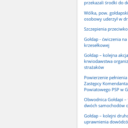
przekazali środki do d
Wólka, pow. gołdapski
osobowy uderzył w d
Szczepienia przeciwk
Gołdap - ćwiczenia na 
krzesełkowej
Gołdap – kolejna akcj
krwiodawstwa organi
strażaków
Powierzenie pełnieni
Zastępcy Komendanta
Powiatowego PSP w G
Obwodnica Gołdapi –
dwóch samochodów 
Gołdap – kolejni druh
uprawnienia dowódc