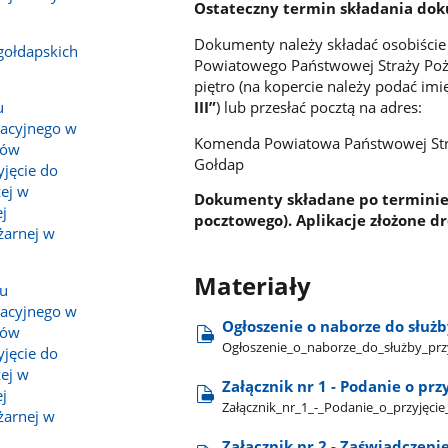
Ostateczny termin składania d
Dokumenty należy składać osobiście
gołdapskich
Powiatowego Państwowej Straży Pożar
piętro (na kopercie należy podać im
III”
) lub przesłać pocztą na adres:
u
kacyjnego w
Komenda Powiatowa Państwowej Straż
tów
Gołdap
yjęcie do
ej w
Dokumenty składane po terminie
j
pocztowego). Aplikacje złożone d
żarnej w
Materiały
pu
kacyjnego w
Ogłoszenie o naborze do służ
tów
Ogłoszenie​_o​_naborze​_do​_służby​_prz
yjęcie do
ej w
Załącznik nr 1 - Podanie o prz
j
Załącznik​_nr​_1​_-​_Podanie​_o​_przyjęci
żarnej w
Załącznik nr 2 - Zaświadczenie