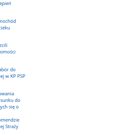
zepień
amochód
cieku
cili
domości
abór do
ej w KP PSP
powania
osunku do
ych się o
omendzie
j Straży