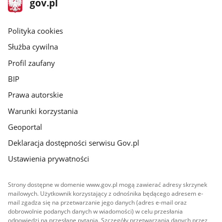
Strona
gov.pl
gov.pl
główna
gov.pl
Polityka cookies
Służba cywilna
Profil zaufany
BIP
Prawa autorskie
Warunki korzystania
Geoportal
Deklaracja dostępności serwisu Gov.pl
Ustawienia prywatności
Strony dostępne w domenie www.gov.pl mogą zawierać adresy skrzynek
mailowych. Użytkownik korzystający z odnośnika będącego adresem e-
mail zgadza się na przetwarzanie jego danych (adres e-mail oraz
dobrowolnie podanych danych w wiadomości) w celu przesłania
odpowiedzi na przesłane pytania. Szczegóły przetwarzania danych przez