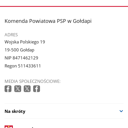
zdjęcie
zdjęcie
1
2
z
z
stopka
Komenda Powiatowa PSP w Gołdapi
galerii.
galerii.
ADRES
Wojska Polskiego 19
19-500 Gołdap
NIP 8471462129
Regon 511433611
MEDIA SPOŁECZNOŚCIOWE:
Na skróty
stopka