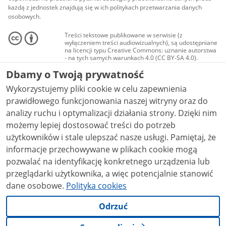
każdą z jednostek znajdują się w ich politykach przetwarzania danych
osobowych.
Treści tekstowe publikowane w serwisie (z
wyłączeniem treści audiowizualnych), są udostępniane
na licencji typu Creative Commons: uznanie autorstwa
- na tych samych warunkach 4.0 (CC BY-SA 4.0).
Materiały audiowizualne, w tym zdjęcia, materiały
Dbamy o Twoją prywatność
audio i wideo, są udostępniane na licencji typu
Creative Commons: uznanie autorstwa użycie
Wykorzystujemy pliki cookie w celu zapewnienia
niekomercyjne - bez utworów zależnych 4.0 (CC BY-
NC-ND 4.0), o ile nie jest to stwierdzone inaczej.
prawidłowego funkcjonowania naszej witryny oraz do
analizy ruchu i optymalizacji działania strony. Dzięki nim
możemy lepiej dostosować treści do potrzeb
użytkowników i stale ulepszać nasze usługi. Pamiętaj, że
informacje przechowywane w plikach cookie mogą
pozwalać na identyfikację konkretnego urządzenia lub
przeglądarki użytkownika, a więc potencjalnie stanowić
dane osobowe.
Polityka cookies
Odrzuć