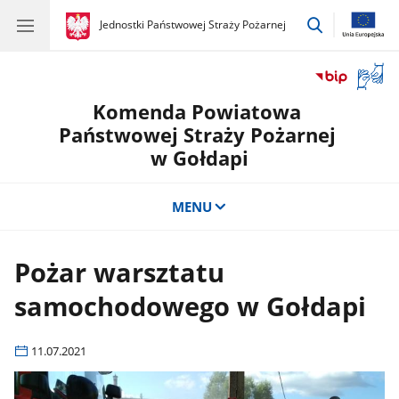
przejdź
gov.pl
Jednostki Państwowej Straży Pożarnej
gov.pl
Jednostki
do
Państwowej
wyszukiwar
Straży
Otwór
Pożarnej
okno
Komenda Powiatowa
z
tłuma
Państwowej Straży Pożarnej
języka
w Gołdapi
migow
MENU
Pożar warsztatu
samochodowego w Gołdapi
11.07.2021