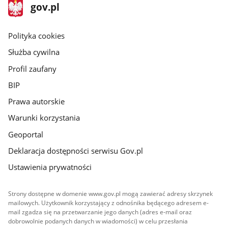
stopka
Strona
gov.pl
gov.pl
główna
gov.pl
Polityka cookies
Służba cywilna
Profil zaufany
BIP
Prawa autorskie
Warunki korzystania
Geoportal
Deklaracja dostępności serwisu Gov.pl
Ustawienia prywatności
Strony dostępne w domenie www.gov.pl mogą zawierać adresy skrzynek
mailowych. Użytkownik korzystający z odnośnika będącego adresem e-
mail zgadza się na przetwarzanie jego danych (adres e-mail oraz
dobrowolnie podanych danych w wiadomości) w celu przesłania