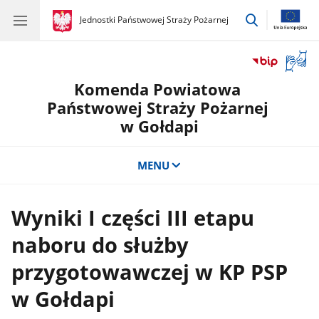
przejdź
gov.pl
Jednostki Państwowej Straży Pożarnej
gov.pl
Jednostki
do
Państwowej
wyszukiwar
Straży
Otwór
Pożarnej
okno
Komenda Powiatowa
z
tłuma
Państwowej Straży Pożarnej
języka
w Gołdapi
migow
MENU
Wyniki I części III etapu
naboru do służby
przygotowawczej w KP PSP
w Gołdapi