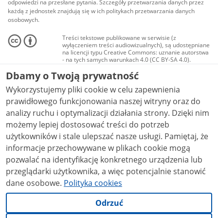
odpowiedzi na przesłane pytania. Szczegóły przetwarzania danych przez
każdą z jednostek znajdują się w ich politykach przetwarzania danych
osobowych.
Treści tekstowe publikowane w serwisie (z
wyłączeniem treści audiowizualnych), są udostępniane
na licencji typu Creative Commons: uznanie autorstwa
- na tych samych warunkach 4.0 (CC BY-SA 4.0).
Materiały audiowizualne, w tym zdjęcia, materiały
Dbamy o Twoją prywatność
audio i wideo, są udostępniane na licencji typu
Creative Commons: uznanie autorstwa użycie
Wykorzystujemy pliki cookie w celu zapewnienia
niekomercyjne - bez utworów zależnych 4.0 (CC BY-
NC-ND 4.0), o ile nie jest to stwierdzone inaczej.
prawidłowego funkcjonowania naszej witryny oraz do
analizy ruchu i optymalizacji działania strony. Dzięki nim
możemy lepiej dostosować treści do potrzeb
użytkowników i stale ulepszać nasze usługi. Pamiętaj, że
informacje przechowywane w plikach cookie mogą
pozwalać na identyfikację konkretnego urządzenia lub
przeglądarki użytkownika, a więc potencjalnie stanowić
dane osobowe.
Polityka cookies
Odrzuć