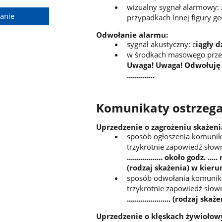
wizualny sygnał alarmowy: 
anie
przypadkach innej figury g
Odwołanie alarmu:
sygnał akustyczny: c
iągły 
w środkach masowego przek
Uwaga! Uwaga! Odwołuję alar
..............
Komunikaty ostrzeg
Uprzedzenie o zagrożeniu skażeni
sposób ogłoszenia komunik
trzykrotnie zapowiedź słow
.................. około godz. ....
(rodzaj skażenia) w kierunku ..
sposób odwołania komunik
trzykrotnie zapowiedź słow
...................... (rodzaj skażen
Uprzedzenie o klęskach żywiołowy