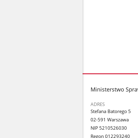
stopka
Ministerstwo Spra
ADRES
Stefana Batorego 5
02-591 Warszawa
NIP 5210526030
Regon 012293240