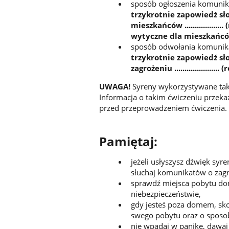
sposób ogłoszenia komunik
trzykrotnie zapowiedź sł
mieszkańców ...............
wytyczne dla mieszkańcó
sposób odwołania komunika
trzykrotnie zapowiedź s
zagrożeniu ...................... (
UWAGA!
Syreny wykorzystywane tak
Informacja o takim ćwiczeniu prze
przed przeprowadzeniem ćwiczenia.
Pamiętaj:
jeżeli usłyszysz dźwięk syre
słuchaj komunikatów o zagr
sprawdź miejsca pobytu dom
niebezpieczeństwie,
gdy jesteś poza domem, skont
swego pobytu oraz o sposob
nie wpadaj w panikę, dawa