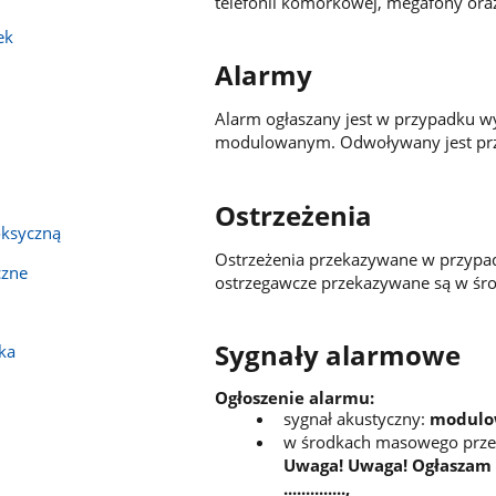
telefonii komórkowej, megafony or
ek
Alarmy
Alarm ogłaszany jest w przypadku 
modulowanym. Odwoływany jest prze
Ostrzeżenia
oksyczną
Ostrzeżenia przekazywane w przypad
czne
ostrzegawcze przekazywane są w śr
Sygnały alarmowe
ka
Ogłoszenie alarmu:
sygnał akustyczny:
modulow
w środkach masowego przek
Uwaga! Uwaga! Ogłaszam alar
..............,