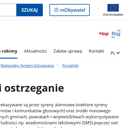
Logowanie
SZUKAJ
mObywatel
do
panelu
Otwórz
okno
z
tłumac
o robimy
Aktualności
Załatw sprawę
Kontakt
Zmień ję
PL
języka
migowe
Regionalny System Ostrzegania
Poradniki
 ostrzeganie
zekazywane są przez syreny alarmowe (niektóre syreny
armów i komunikatów głosowych) oraz środki masowego
ektórych gminach, powiatach i województwach wykorzystywane
 ludności np. wiadomościami tekstowymi (SMS) poprzez sieć