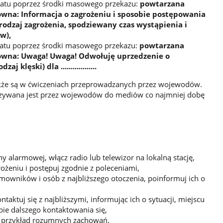
atu poprzez środki masowego przekazu:
powtarzana
owna: Informacja o zagrożeniu i sposobie postępowania
.... (rodzaj zagrożenia, spodziewany czas wystąpienia i
w),
tu poprzez środki masowego przekazu:
powtarzana
łowna: Uwaga! Uwaga! Odwołuję uprzedzenie o
rodzaj klęski) dla ..................
że są w ćwiczeniach przeprowadzanych przez wojewodów.
kazywana jest przez wojewodów do mediów co najmniej dobę
ny alarmowej, włącz radio lub telewizor na lokalną stację,
ożeniu i postępuj zgodnie z poleceniami,
owników i osób z najbliższego otoczenia, poinformuj ich o
aktuj się z najbliższymi, informując ich o sytuacji, miejscu
ie dalszego kontaktowania się,
j przykład rozumnych zachowań.