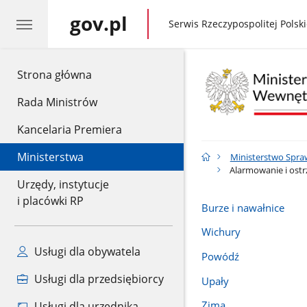
gov.pl
gov.pl
Serwis Rzeczypospolitej Polski
gov.pl
Strona główna
Rada Ministrów
Kancelaria Premiera
Ministerstwa
Ministerstwo Spra
Alarmowanie i ostr
Urzędy, instytucje
i placówki RP
Burze i nawałnice
Wichury
Usługi dla obywatela
Powódź
Usługi dla przedsiębiorcy
Upały
Zima
Usługi dla urzędnika