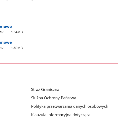
larmowe
wav
1.54MB
larmowe
wav
1.60MB
Straż Graniczna
Służba Ochrony Państwa
Polityka przetwarzania danych osobowych
Klauzula informacyjna dotycząca