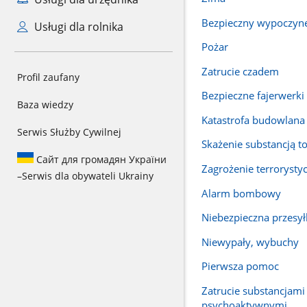
Bezpieczny wypoczyn
Usługi dla rolnika
Pożar
Zatrucie czadem
Profil zaufany
Bezpieczne fajerwerki
Baza wiedzy
Katastrofa budowlana
Serwis Służby Cywilnej
Skażenie substancją t
Сайт для громадян України
Zagrożenie terrorysty
–
Serwis dla obywateli Ukrainy
Alarm bombowy
Niebezpieczna przesył
Niewypały, wybuchy
Pierwsza pomoc
Zatrucie substancjami
psychoaktywnymi