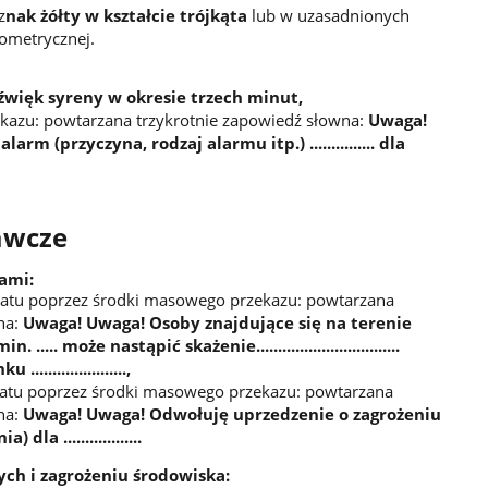
z
nak żółty w kształcie trójkąta
lub w uzasadnionych
eometrycznej.
dźwięk syreny w okresie trzech minut,
azu: powtarzana trzykrotnie zapowiedź słowna:
Uwaga!
m (przyczyna, rodzaj alarmu itp.) ............... dla
awcze
ami:
atu poprzez środki masowego przekazu: powtarzana
na:
Uwaga! Uwaga! Osoby znajdujące się na terenie
. min. ..... może nastąpić skażenie.................................
....................,
atu poprzez środki masowego przekazu: powtarzana
na:
Uwaga! Uwaga! Odwołuję uprzedzenie o zagrożeniu
ia) dla ..................
ch i zagrożeniu środowiska: