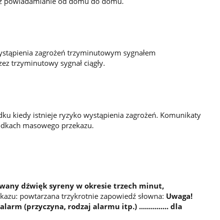
az powiadamianie od domu do domu.
wystąpienia zagrożeń trzyminutowym sygnałem
z trzyminutowy sygnał ciągły.
ku kiedy istnieje ryzyko wystąpienia zagrożeń. Komunikaty
odkach masowego przekazu.
any dźwięk syreny w okresie trzech minut,
azu: powtarzana trzykrotnie zapowiedź słowna:
Uwaga!
m (przyczyna, rodzaj alarmu itp.) ............... dla