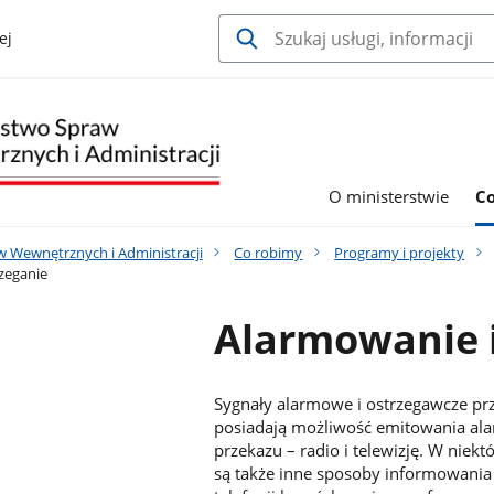
ej
O ministerstwie
C
w Wewnętrznych i Administracji
Co robimy
Programy i projekty
zeganie
Alarmowanie i
Sygnały alarmowe i ostrzegawcze pr
posiadają możliwość emitowania al
przekazu – radio i telewizję. W ni
są także inne sposoby informowania