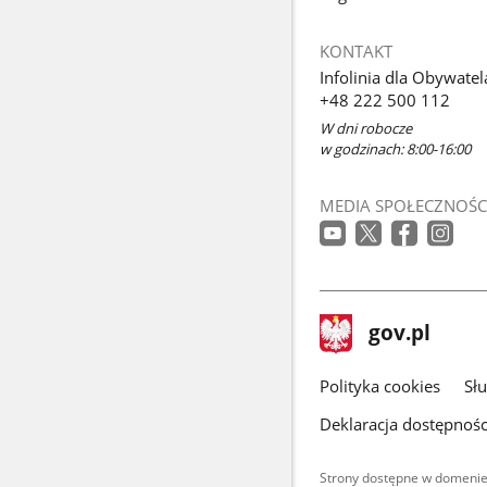
KONTAKT
Infolinia dla Obywatel
+48 222 500 112
W dni robocze
w godzinach: 8:00-16:00
MEDIA SPOŁECZNOŚC
stopka
Strona
gov.pl
gov.pl
główna
gov.pl
Polityka cookies
Sł
Deklaracja dostępnośc
Strony dostępne w domenie