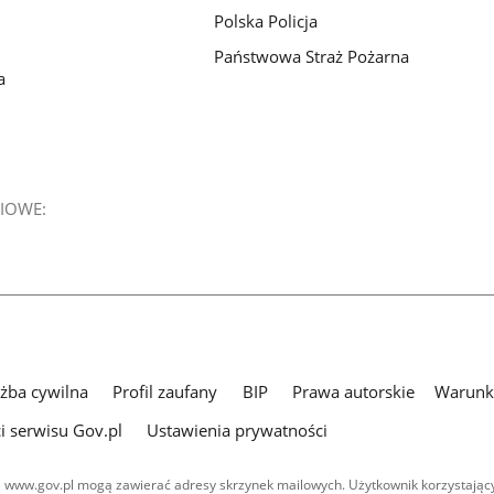
Polska Policja
Państwowa Straż Pożarna
a
IOWE:
użba cywilna
Profil zaufany
BIP
Prawa autorskie
Warunki
i serwisu Gov.pl
Ustawienia prywatności
 www.gov.pl mogą zawierać adresy skrzynek mailowych. Użytkownik korzystający