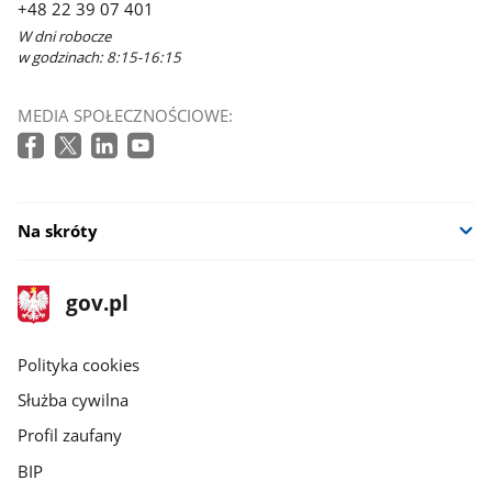
+48 22 39 07 401
oknie
W dni robocze
w godzinach: 8:15-16:15
MEDIA SPOŁECZNOŚCIOWE:
Na skróty
stopka
Strona
gov.pl
gov.pl
główna
gov.pl
Polityka cookies
Służba cywilna
Profil zaufany
BIP