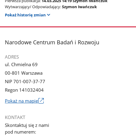
Pierwsza publikacja:
14.03.2025 14:19 Szymon Iwańczuk
Wytwarzający/ Odpowiadający:
Szymon Iwańczuk
Pokaż historię zmian
stopka
Narodowe Centrum Badań i Rozwoju
ADRES
ul. Chmielna 69
00-801 Warszawa
NIP 701-007-37-77
Regon 141032404
Pokaż na mapie
Link
otworzy
KONTAKT
się
Skontaktuj się z nami
w
pod numerem:
nowym