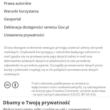
Prawa autorskie
Warunki korzystania
Geoportal
Deklaracja dostępności serwisu Gov.pl
Ustawienia prywatności
Strony dostępne w domenie www.gov.pl mogą zawierać adresy skrzynek
mailowych. Użytkownik korzystający z odnośnika będącego adresem e-
mail zgadza się na przetwarzanie jego danych (adres e-mail oraz
dobrowolnie podanych danych w wiadomości) w celu przesłania
odpowiedzi na przesłane pytania. Szczegóły przetwarzania danych przez
każdą z jednostek znajdują się w ich politykach przetwarzania danych
osobowych.
Treści tekstowe publikowane w serwisie (z
wyłączeniem treści audiowizualnych), są udostępniane
na licencji typu Creative Commons: uznanie autorstwa
- na tych samych warunkach 4.0 (CC BY-SA 4.0).
Materiały audiowizualne, w tym zdjęcia, materiały
Dbamy o Twoją prywatność
audio i wideo, są udostępniane na licencji typu
Creative Commons: uznanie autorstwa użycie
Wykorzystujemy pliki cookie w celu zapewnienia
niekomercyjne - bez utworów zależnych 4.0 (CC BY-