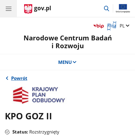
gov.pl
przejdź
do
wyszukiwar
Otwórz
Zmień 
PL
okno
Narodowe Centrum Badań
z
tłumaczem
i Rozwoju
języka
migowego
MENU
Powrót
KPO GOZ II
Status:
Rozstrzygnięty