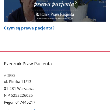
Czym są prawa pacjenta?
stopka
Rzecznik Praw Pacjenta
ADRES
ul. Płocka 11/13
01-231 Warszawa
NIP 5252226025
Regon 017445217