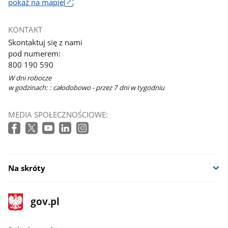
pokaż na mapie
Link
otworzy
KONTAKT
się
Skontaktuj się z nami
w
pod numerem:
nowym
800 190 590
oknie
W dni robocze
w godzinach: : całodobowo - przez 7 dni w tygodniu
MEDIA SPOŁECZNOŚCIOWE:
Na skróty
stopka
Strona
gov.pl
gov.pl
główna
gov.pl