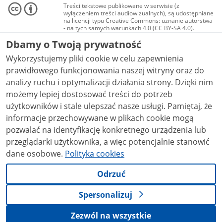
Treści tekstowe publikowane w serwisie (z
wyłączeniem treści audiowizualnych), są udostępniane
na licencji typu Creative Commons: uznanie autorstwa
- na tych samych warunkach 4.0 (CC BY-SA 4.0).
Materiały audiowizualne, w tym zdjęcia, materiały
Dbamy o Twoją prywatność
audio i wideo, są udostępniane na licencji typu
Creative Commons: uznanie autorstwa użycie
Wykorzystujemy pliki cookie w celu zapewnienia
niekomercyjne - bez utworów zależnych 4.0 (CC BY-
NC-ND 4.0), o ile nie jest to stwierdzone inaczej.
prawidłowego funkcjonowania naszej witryny oraz do
analizy ruchu i optymalizacji działania strony. Dzięki nim
możemy lepiej dostosować treści do potrzeb
użytkowników i stale ulepszać nasze usługi. Pamiętaj, że
informacje przechowywane w plikach cookie mogą
pozwalać na identyfikację konkretnego urządzenia lub
przeglądarki użytkownika, a więc potencjalnie stanowić
dane osobowe.
Polityka cookies
Odrzuć
Spersonalizuj
Zezwól na wszystkie