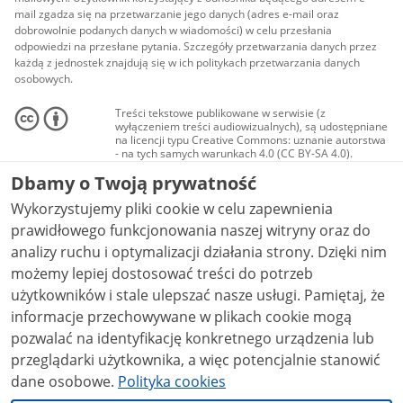
mail zgadza się na przetwarzanie jego danych (adres e-mail oraz
dobrowolnie podanych danych w wiadomości) w celu przesłania
odpowiedzi na przesłane pytania. Szczegóły przetwarzania danych przez
każdą z jednostek znajdują się w ich politykach przetwarzania danych
osobowych.
Treści tekstowe publikowane w serwisie (z
wyłączeniem treści audiowizualnych), są udostępniane
na licencji typu Creative Commons: uznanie autorstwa
- na tych samych warunkach 4.0 (CC BY-SA 4.0).
Materiały audiowizualne, w tym zdjęcia, materiały
Dbamy o Twoją prywatność
audio i wideo, są udostępniane na licencji typu
Creative Commons: uznanie autorstwa użycie
Wykorzystujemy pliki cookie w celu zapewnienia
niekomercyjne - bez utworów zależnych 4.0 (CC BY-
NC-ND 4.0), o ile nie jest to stwierdzone inaczej.
prawidłowego funkcjonowania naszej witryny oraz do
analizy ruchu i optymalizacji działania strony. Dzięki nim
możemy lepiej dostosować treści do potrzeb
użytkowników i stale ulepszać nasze usługi. Pamiętaj, że
informacje przechowywane w plikach cookie mogą
pozwalać na identyfikację konkretnego urządzenia lub
przeglądarki użytkownika, a więc potencjalnie stanowić
dane osobowe.
Polityka cookies