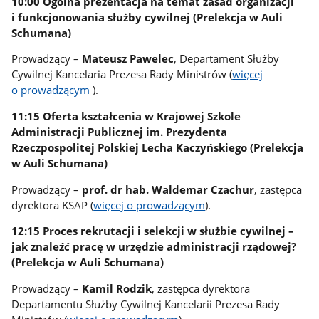
10:00 Ogólna prezentacja na temat zasad organizacji
i funkcjonowania służby cywilnej (Prelekcja w Auli
Schumana)
Prowadzący –
Mateusz Pawelec
, Departament Służby
Cywilnej Kancelaria Prezesa Rady Ministrów (
więcej
o prowadzącym
).
11:15 Oferta kształcenia w Krajowej Szkole
Administracji Publicznej im. Prezydenta
Rzeczpospolitej Polskiej Lecha Kaczyńskiego (Prelekcja
w Auli Schumana)
Prowadzący –
prof. dr hab. Waldemar Czachur
, zastępca
dyrektora KSAP (
więcej o prowadzącym
).
12:15 Proces rekrutacji i selekcji w służbie cywilnej –
jak znaleźć pracę w urzędzie administracji rządowej?
(Prelekcja w Auli Schumana)
Prowadzący –
Kamil Rodzik
, zastępca dyrektora
Departamentu Służby Cywilnej Kancelarii Prezesa Rady