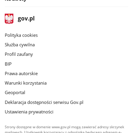
stopka
Strona
gov.pl
gov.pl
główna
gov.pl
Polityka cookies
Służba cywilna
Profil zaufany
BIP
Prawa autorskie
Warunki korzystania
Geoportal
Deklaracja dostępności serwisu Gov.pl
Ustawienia prywatności
Strony dostępne w domenie www.gov.pl mogą zawierać adresy skrzynek
mailowych. Użytkownik korzystający z odnośnika będącego adresem e-