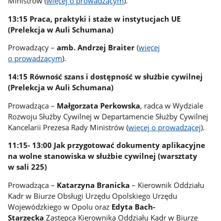
Ministrów (
więcej o prowadzącym
).
13:15 Praca, praktyki i staże w instytucjach UE
(Prelekcja w Auli Schumana)
Prowadzący –
amb. Andrzej Braiter
(
więcej
o prowadzącym
).
14:15 Równość szans i dostępność w służbie cywilnej
(Prelekcja w Auli Schumana)
Prowadząca –
Małgorzata Perkowska
, radca w Wydziale
Rozwoju Służby Cywilnej w Departamencie Służby Cywilnej
Kancelarii Prezesa Rady Ministrów (
więcej o prowadzącej
).
11:15- 13:00 Jak przygotować dokumenty aplikacyjne
na wolne stanowiska w służbie cywilnej (warsztaty
w sali 225)
Prowadząca –
Katarzyna Branicka
– Kierownik Oddziału
Kadr w Biurze Obsługi Urzędu Opolskiego Urzędu
Wojewódzkiego w Opolu oraz
Edyta Bach-
Starzecka
Zastępca Kierownika Oddziału Kadr w Biurze