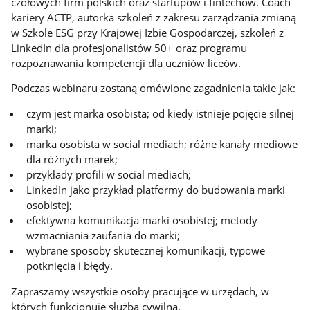
czołowych firm polskich oraz startupów i fintechów. Coach
kariery ACTP, autorka szkoleń z zakresu zarządzania zmianą
w Szkole ESG przy Krajowej Izbie Gospodarczej, szkoleń z
LinkedIn dla profesjonalistów 50+ oraz programu
rozpoznawania kompetencji dla uczniów liceów.
Podczas webinaru zostaną omówione zagadnienia takie jak:
czym jest marka osobista; od kiedy istnieje pojęcie silnej
marki;
marka osobista w social mediach; różne kanały mediowe
dla różnych marek;
przykłady profili w social mediach;
LinkedIn jako przykład platformy do budowania marki
osobistej;
efektywna komunikacja marki osobistej; metody
wzmacniania zaufania do marki;
wybrane sposoby skutecznej komunikacji, typowe
potknięcia i błędy.
Zapraszamy wszystkie osoby pracujące w urzędach, w
których funkcjonuje służba cywilna.