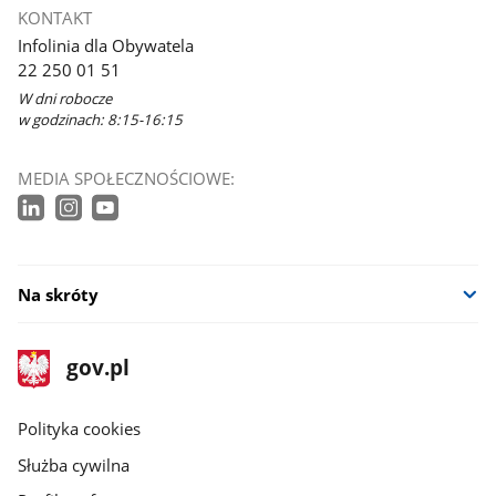
KONTAKT
Infolinia dla Obywatela
22 250 01 51
W dni robocze
w godzinach: 8:15-16:15
MEDIA SPOŁECZNOŚCIOWE:
Na skróty
stopka
Strona
gov.pl
gov.pl
główna
gov.pl
Polityka cookies
Służba cywilna