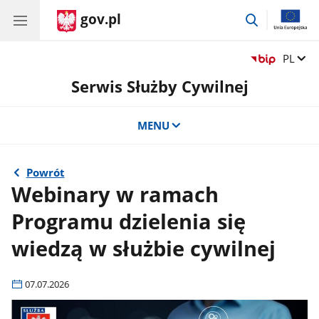
gov.pl
przejdź
do
wyszukiwar
Zmień 
PL
Serwis Służby Cywilnej
MENU
Powrót
Webinary w ramach
Programu dzielenia się
wiedzą w służbie cywilnej
07.07.2026