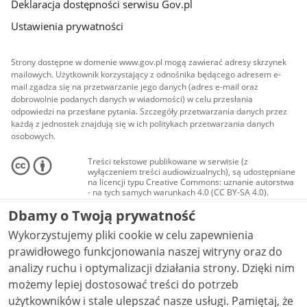
Deklaracja dostępności serwisu Gov.pl
Ustawienia prywatności
Strony dostępne w domenie www.gov.pl mogą zawierać adresy skrzynek
mailowych. Użytkownik korzystający z odnośnika będącego adresem e-
mail zgadza się na przetwarzanie jego danych (adres e-mail oraz
dobrowolnie podanych danych w wiadomości) w celu przesłania
odpowiedzi na przesłane pytania. Szczegóły przetwarzania danych przez
każdą z jednostek znajdują się w ich politykach przetwarzania danych
osobowych.
Treści tekstowe publikowane w serwisie (z
wyłączeniem treści audiowizualnych), są udostępniane
na licencji typu Creative Commons: uznanie autorstwa
- na tych samych warunkach 4.0 (CC BY-SA 4.0).
Materiały audiowizualne, w tym zdjęcia, materiały
Dbamy o Twoją prywatność
audio i wideo, są udostępniane na licencji typu
Creative Commons: uznanie autorstwa użycie
Wykorzystujemy pliki cookie w celu zapewnienia
niekomercyjne - bez utworów zależnych 4.0 (CC BY-
NC-ND 4.0), o ile nie jest to stwierdzone inaczej.
prawidłowego funkcjonowania naszej witryny oraz do
analizy ruchu i optymalizacji działania strony. Dzięki nim
możemy lepiej dostosować treści do potrzeb
użytkowników i stale ulepszać nasze usługi. Pamiętaj, że