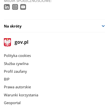
MEDIA SPOŁECZNOŚCIOWE:
Na skróty
stopka
Strona
gov.pl
gov.pl
główna
gov.pl
Polityka cookies
Służba cywilna
Profil zaufany
BIP
Prawa autorskie
Warunki korzystania
Geoportal