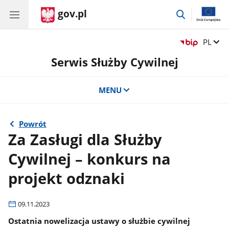
gov.pl
przejdź
do
wyszukiwar
Zmień 
PL
Serwis Służby Cywilnej
MENU
Powrót
Za Zasługi dla Służby
Cywilnej – konkurs na
projekt odznaki
09.11.2023
Ostatnia nowelizacja ustawy o służbie cywilnej