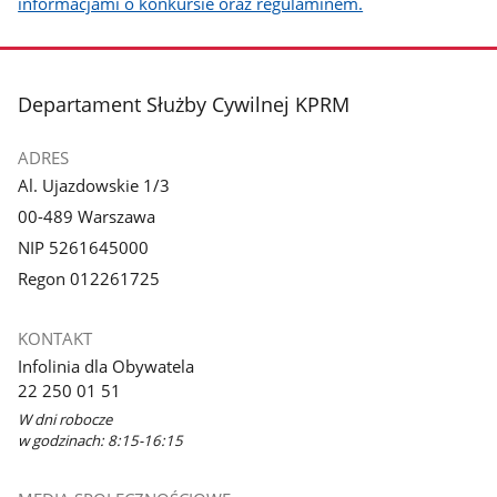
informacjami o konkursie oraz regulaminem.
stopka
Departament Służby Cywilnej KPRM
ADRES
Al. Ujazdowskie 1/3
00-489 Warszawa
NIP 5261645000
Regon 012261725
KONTAKT
Infolinia dla Obywatela
22 250 01 51
W dni robocze
w godzinach: 8:15-16:15