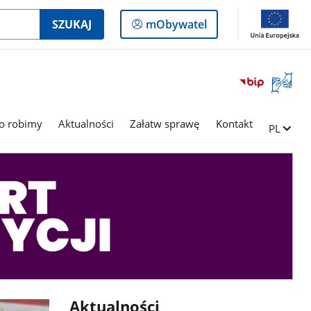
Logowanie
SZUKAJ
mObywatel
do
panelu
Otwórz
okno
z
tłumac
o robimy
Aktualności
Załatw sprawę
Kontakt
Zmień ję
PL
języka
migowe
Aktualności