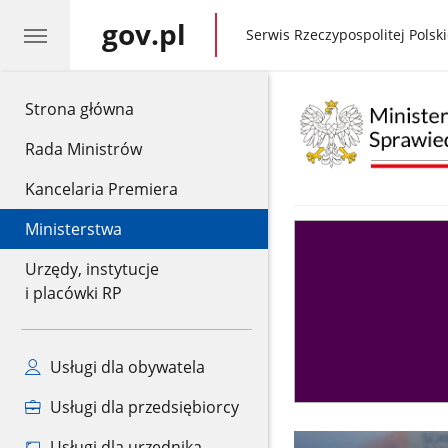
gov.pl
gov.pl
Serwis Rzeczypospolitej Polski
gov.pl
Strona główna
Rada Ministrów
Kancelaria Premiera
Ministerstwa
Asystent
sędziego
Urzędy, instytucje
i placówki RP
Usługi dla obywatela
Usługi dla przedsiębiorcy
Usługi dla urzędnika