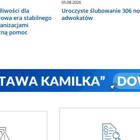
05.08.2026
liwości dla
Uroczyste ślubowanie 306 n
Nowa era stabilnego
adwokatów
ganizacjami
czną pomoc