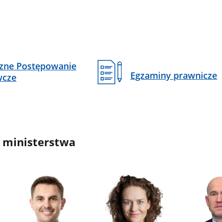
czne Postępowanie
Egzaminy prawnicze
wcze
 ministerstwa