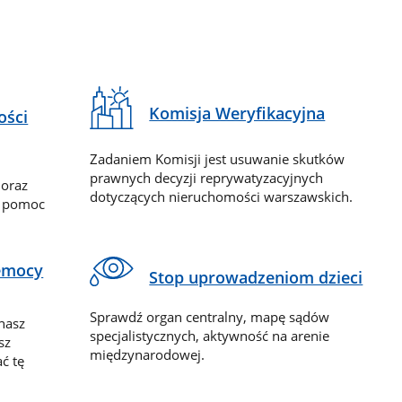
Komisja Weryfikacyjna
ości
Zadaniem Komisji jest usuwanie skutków
prawnych decyzji reprywatyzacyjnych
 oraz
dotyczących nieruchomości warszawskich.
y pomoc
zemocy
Stop uprowadzeniom dzieci
Sprawdź organ centralny, mapę sądów
nasz
specjalistycznych, aktywność na arenie
sz
międzynarodowej.
ć tę