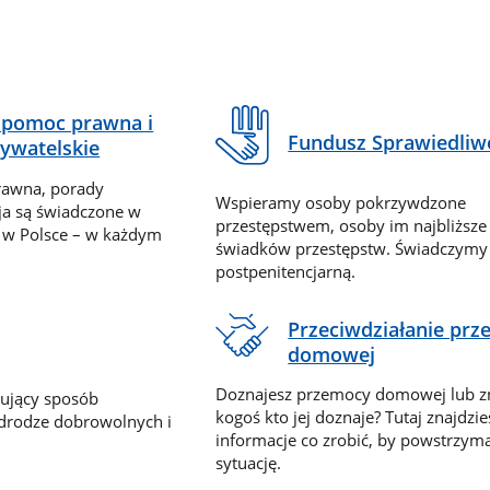
pomoc prawna i
Fundusz Sprawiedliw
ywatelskie
rawna, porady
Wspieramy osoby pokrzywdzone
ja są świadczone w
przestępstwem, osoby im najbliższe
 w Polsce – w każdym
świadków przestępstw. Świadczym
postpenitencjarną.
Przeciwdziałanie pr
domowej
Doznajesz przemocy domowej lub z
nujący sposób
kogoś kto jej doznaje? Tutaj znajdzie
 drodze dobrowolnych i
informacje co zrobić, by powstrzyma
sytuację.