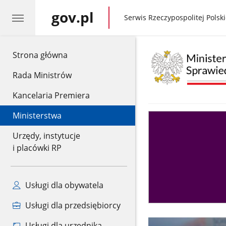
gov.pl
gov.pl
Serwis Rzeczypospolitej Polski
gov.pl
Strona główna
Rada Ministrów
Kancelaria Premiera
Ministerstwa
Asystent
sędziego
Urzędy, instytucje
i placówki RP
Usługi dla obywatela
Usługi dla przedsiębiorcy
Usługi dla urzędnika