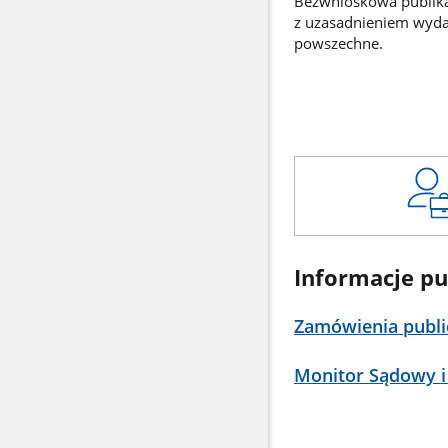
Bezwnioskowa publikac
z uzasadnieniem wyd
powszechne.
Informacje pu
Zamówienia publi
Monitor Sądowy i