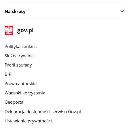
Na skróty
stopka
Strona
gov.pl
gov.pl
główna
gov.pl
Polityka cookies
Służba cywilna
Profil zaufany
BIP
Prawa autorskie
Warunki korzystania
Geoportal
Deklaracja dostępności serwisu Gov.pl
Ustawienia prywatności