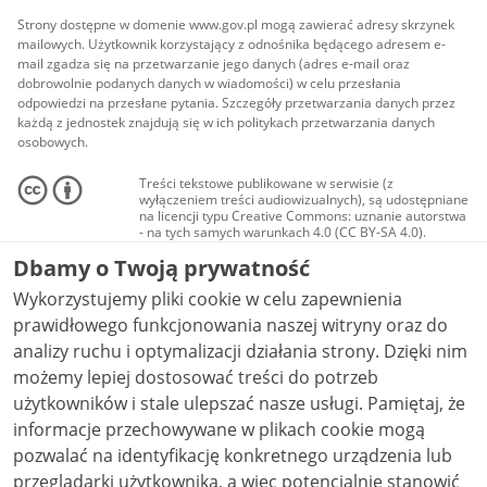
Strony dostępne w domenie www.gov.pl mogą zawierać adresy skrzynek
mailowych. Użytkownik korzystający z odnośnika będącego adresem e-
mail zgadza się na przetwarzanie jego danych (adres e-mail oraz
dobrowolnie podanych danych w wiadomości) w celu przesłania
odpowiedzi na przesłane pytania. Szczegóły przetwarzania danych przez
każdą z jednostek znajdują się w ich politykach przetwarzania danych
osobowych.
Treści tekstowe publikowane w serwisie (z
wyłączeniem treści audiowizualnych), są udostępniane
na licencji typu Creative Commons: uznanie autorstwa
- na tych samych warunkach 4.0 (CC BY-SA 4.0).
Materiały audiowizualne, w tym zdjęcia, materiały
Dbamy o Twoją prywatność
audio i wideo, są udostępniane na licencji typu
Creative Commons: uznanie autorstwa użycie
Wykorzystujemy pliki cookie w celu zapewnienia
niekomercyjne - bez utworów zależnych 4.0 (CC BY-
NC-ND 4.0), o ile nie jest to stwierdzone inaczej.
prawidłowego funkcjonowania naszej witryny oraz do
analizy ruchu i optymalizacji działania strony. Dzięki nim
możemy lepiej dostosować treści do potrzeb
użytkowników i stale ulepszać nasze usługi. Pamiętaj, że
informacje przechowywane w plikach cookie mogą
pozwalać na identyfikację konkretnego urządzenia lub
przeglądarki użytkownika, a więc potencjalnie stanowić