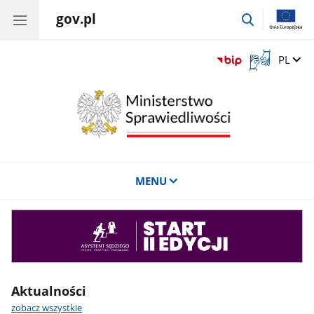
gov.pl
przejdź
do
wyszukiwar
Otwórz
Zmień 
PL
okno
z
tłumaczem
języka
migowego
MENU
Asystent
sędziego
Aktualności
zobacz wszystkie