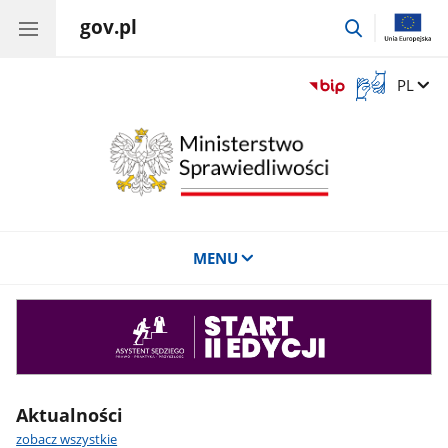
gov.pl
przejdź
do
wyszukiwar
Otwórz
Zmień 
PL
okno
z
tłumaczem
języka
migowego
MENU
Asystent
sędziego
Aktualności
zobacz wszystkie