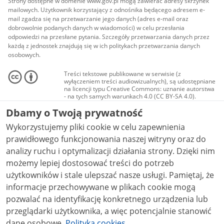
Strony dostępne w domenie www.gov.pl mogą zawierać adresy skrzynek
mailowych. Użytkownik korzystający z odnośnika będącego adresem e-
mail zgadza się na przetwarzanie jego danych (adres e-mail oraz
dobrowolnie podanych danych w wiadomości) w celu przesłania
odpowiedzi na przesłane pytania. Szczegóły przetwarzania danych przez
każdą z jednostek znajdują się w ich politykach przetwarzania danych
osobowych.
Treści tekstowe publikowane w serwisie (z
wyłączeniem treści audiowizualnych), są udostępniane
na licencji typu Creative Commons: uznanie autorstwa
- na tych samych warunkach 4.0 (CC BY-SA 4.0).
Materiały audiowizualne, w tym zdjęcia, materiały
Dbamy o Twoją prywatność
audio i wideo, są udostępniane na licencji typu
Creative Commons: uznanie autorstwa użycie
Wykorzystujemy pliki cookie w celu zapewnienia
niekomercyjne - bez utworów zależnych 4.0 (CC BY-
NC-ND 4.0), o ile nie jest to stwierdzone inaczej.
prawidłowego funkcjonowania naszej witryny oraz do
analizy ruchu i optymalizacji działania strony. Dzięki nim
możemy lepiej dostosować treści do potrzeb
użytkowników i stale ulepszać nasze usługi. Pamiętaj, że
informacje przechowywane w plikach cookie mogą
pozwalać na identyfikację konkretnego urządzenia lub
przeglądarki użytkownika, a więc potencjalnie stanowić
dane osobowe.
Polityka cookies