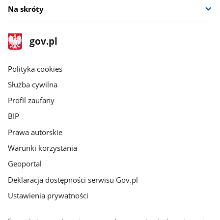
Na skróty
stopka
Strona
gov.pl
gov.pl
główna
gov.pl
Polityka cookies
Służba cywilna
Profil zaufany
BIP
Prawa autorskie
Warunki korzystania
Geoportal
Deklaracja dostępności serwisu Gov.pl
Ustawienia prywatności