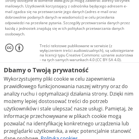
Strony dostępne w domenie www.gov.pl mogą zawierać adresy skrzynek
mailowych. Użytkownik korzystający z odnośnika będącego adresem e-
mail zgadza się na przetwarzanie jego danych (adres e-mail oraz
dobrowolnie podanych danych w wiadomości) w celu przesłania
odpowiedzi na przesłane pytania. Szczegóły przetwarzania danych przez
każdą z jednostek znajdują się w ich politykach przetwarzania danych
osobowych.
Treści tekstowe publikowane w serwisie (z
wyłączeniem treści audiowizualnych), są udostępniane
na licencji typu Creative Commons: uznanie autorstwa
- na tych samych warunkach 4.0 (CC BY-SA 4.0).
Materiały audiowizualne, w tym zdjęcia, materiały
Dbamy o Twoją prywatność
audio i wideo, są udostępniane na licencji typu
Creative Commons: uznanie autorstwa użycie
Wykorzystujemy pliki cookie w celu zapewnienia
niekomercyjne - bez utworów zależnych 4.0 (CC BY-
NC-ND 4.0), o ile nie jest to stwierdzone inaczej.
prawidłowego funkcjonowania naszej witryny oraz do
analizy ruchu i optymalizacji działania strony. Dzięki nim
możemy lepiej dostosować treści do potrzeb
użytkowników i stale ulepszać nasze usługi. Pamiętaj, że
informacje przechowywane w plikach cookie mogą
pozwalać na identyfikację konkretnego urządzenia lub
przeglądarki użytkownika, a więc potencjalnie stanowić
dane osobowe.
Polityka cookies