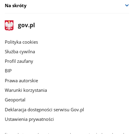
Na skróty
stopka
Strona
gov.pl
gov.pl
główna
gov.pl
Polityka cookies
Służba cywilna
Profil zaufany
BIP
Prawa autorskie
Warunki korzystania
Geoportal
Deklaracja dostępności serwisu Gov.pl
Ustawienia prywatności