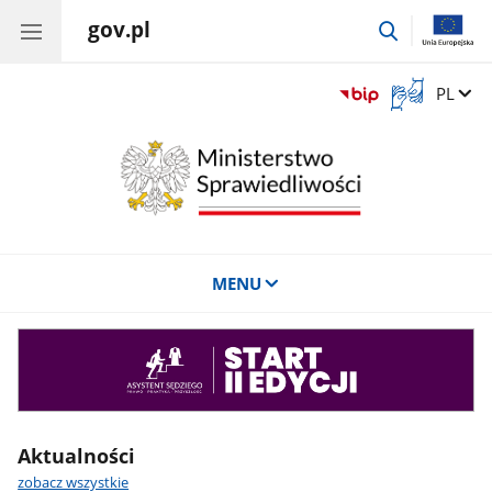
gov.pl
przejdź
do
wyszukiwar
Otwórz
Zmień 
PL
okno
z
tłumaczem
języka
migowego
MENU
Asystent
sędziego
Aktualności
zobacz wszystkie