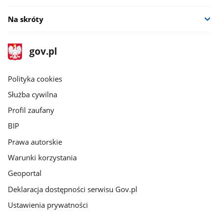
Na skróty
stopka
Strona
gov.pl
gov.pl
główna
gov.pl
Polityka cookies
Służba cywilna
Profil zaufany
BIP
Prawa autorskie
Warunki korzystania
Geoportal
Deklaracja dostępności serwisu Gov.pl
Ustawienia prywatności