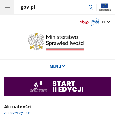
gov.pl
przejdź
do
wyszukiwar
Otwórz
Zmień 
PL
okno
z
tłumaczem
języka
migowego
MENU
Asystent
sędziego
Aktualności
zobacz wszystkie