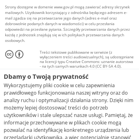
Strony dostępne w domenie www.gov.pl mogą zawierać adresy skrzynek
mailowych. Użytkownik korzystający z odnośnika będącego adresem e-
mail zgadza się na przetwarzanie jego danych (adres e-mail oraz
dobrowolnie podanych danych w wiadomości) w celu przesłania
odpowiedzi na przesłane pytania. Szczegóły przetwarzania danych przez
każdą z jednostek znajdują się w ich politykach przetwarzania danych
osobowych.
Treści tekstowe publikowane w serwisie (z
wyłączeniem treści audiowizualnych), są udostępniane
na licencji typu Creative Commons: uznanie autorstwa
- na tych samych warunkach 4.0 (CC BY-SA 4.0).
Materiały audiowizualne, w tym zdjęcia, materiały
Dbamy o Twoją prywatność
audio i wideo, są udostępniane na licencji typu
Creative Commons: uznanie autorstwa użycie
Wykorzystujemy pliki cookie w celu zapewnienia
niekomercyjne - bez utworów zależnych 4.0 (CC BY-
NC-ND 4.0), o ile nie jest to stwierdzone inaczej.
prawidłowego funkcjonowania naszej witryny oraz do
analizy ruchu i optymalizacji działania strony. Dzięki nim
możemy lepiej dostosować treści do potrzeb
użytkowników i stale ulepszać nasze usługi. Pamiętaj, że
informacje przechowywane w plikach cookie mogą
pozwalać na identyfikację konkretnego urządzenia lub
przeglądarki użytkownika, a więc potencjalnie stanowić