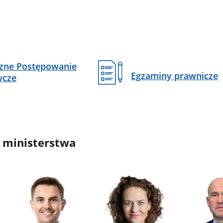
czne Postępowanie
Egzaminy prawnicze
wcze
 ministerstwa