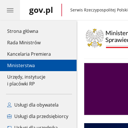
gov.pl
gov.pl
Serwis Rzeczypospolitej Polski
gov.pl
Strona główna
Rada Ministrów
Kancelaria Premiera
Ministerstwa
Asystent
sędziego
Urzędy, instytucje
i placówki RP
Usługi dla obywatela
Usługi dla przedsiębiorcy
Usługi dla urzędnika