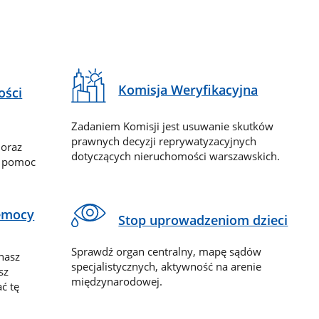
Komisja Weryfikacyjna
ości
Zadaniem Komisji jest usuwanie skutków
prawnych decyzji reprywatyzacyjnych
 oraz
dotyczących nieruchomości warszawskich.
y pomoc
zemocy
Stop uprowadzeniom dzieci
Sprawdź organ centralny, mapę sądów
nasz
specjalistycznych, aktywność na arenie
sz
międzynarodowej.
ć tę