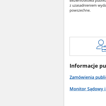
Bezwnioskowa publikac
z uzasadnieniem wyd
powszechne.
Informacje pu
Zamówienia publi
Monitor Sądowy i