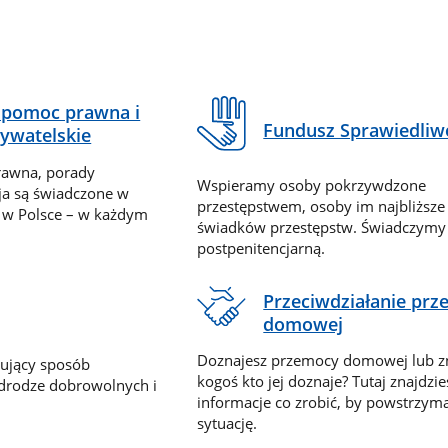
pomoc prawna i
Fundusz Sprawiedliw
ywatelskie
rawna, porady
Wspieramy osoby pokrzywdzone
ja są świadczone w
przestępstwem, osoby im najbliższe
 w Polsce – w każdym
świadków przestępstw. Świadczym
postpenitencjarną.
Przeciwdziałanie pr
domowej
Doznajesz przemocy domowej lub z
nujący sposób
kogoś kto jej doznaje? Tutaj znajdzie
 drodze dobrowolnych i
informacje co zrobić, by powstrzyma
sytuację.