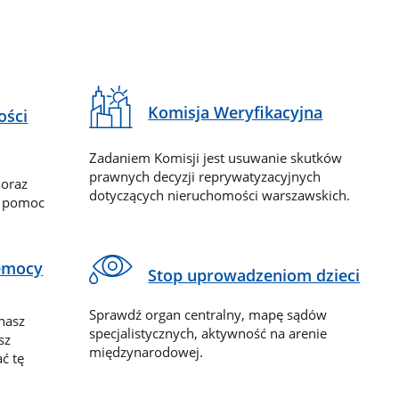
Komisja Weryfikacyjna
ości
Zadaniem Komisji jest usuwanie skutków
prawnych decyzji reprywatyzacyjnych
 oraz
dotyczących nieruchomości warszawskich.
y pomoc
zemocy
Stop uprowadzeniom dzieci
Sprawdź organ centralny, mapę sądów
nasz
specjalistycznych, aktywność na arenie
sz
międzynarodowej.
ć tę