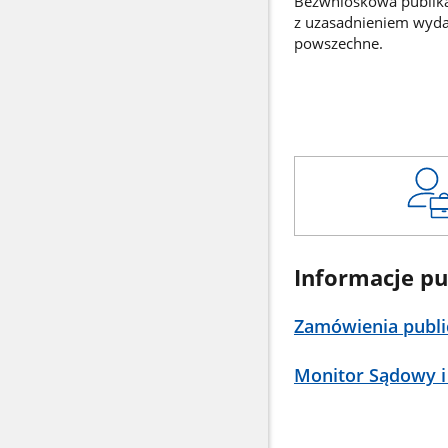
Bezwnioskowa publikac
z uzasadnieniem wyd
powszechne.
Informacje pu
Zamówienia publi
Monitor Sądowy i