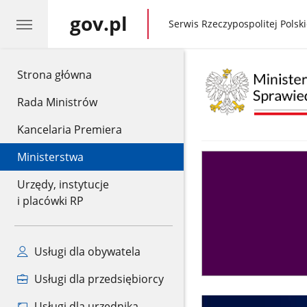
gov.pl
gov.pl
Serwis Rzeczypospolitej Polski
gov.pl
Strona główna
Rada Ministrów
Kancelaria Premiera
Ministerstwa
Asystent
sędziego
Urzędy, instytucje
i placówki RP
Usługi dla obywatela
Usługi dla przedsiębiorcy
Usługi dla urzędnika