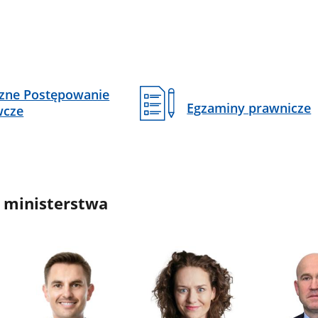
czne Postępowanie
Egzaminy prawnicze
wcze
 ministerstwa