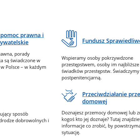
pomoc prawna i
Fundusz Sprawiedliw
ywatelskie
rawna, porady
Wspieramy osoby pokrzywdzone
ja są świadczone w
przestępstwem, osoby im najbliższe
 w Polsce – w każdym
świadków przestępstw. Świadczym
postpenitencjarną.
Przeciwdziałanie pr
domowej
Doznajesz przemocy domowej lub z
nujący sposób
kogoś kto jej doznaje? Tutaj znajdzie
 drodze dobrowolnych i
informacje co zrobić, by powstrzyma
sytuację.