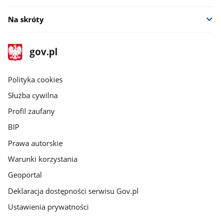
Na skróty
stopka
Strona
gov.pl
gov.pl
główna
gov.pl
Polityka cookies
Służba cywilna
Profil zaufany
BIP
Prawa autorskie
Warunki korzystania
Geoportal
Deklaracja dostępności serwisu Gov.pl
Ustawienia prywatności