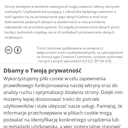
Strony dostępne w domenie www.gov.pl mogą zawierać adresy skrzynek
mailowych. Użytkownik korzystający z odnośnika będącego adresem e-
mail zgadza się na przetwarzanie jego danych (adres e-mail oraz
dobrowolnie podanych danych w wiadomości) w celu przesłania
odpowiedzi na przesłane pytania. Szczegóły przetwarzania danych przez
każdą z jednostek znajdują się w ich politykach przetwarzania danych
osobowych.
Treści tekstowe publikowane w serwisie (z
wyłączeniem treści audiowizualnych), są udostępniane
na licencji typu Creative Commons: uznanie autorstwa
- na tych samych warunkach 4.0 (CC BY-SA 4.0).
Materiały audiowizualne, w tym zdjęcia, materiały
Dbamy o Twoją prywatność
audio i wideo, są udostępniane na licencji typu
Creative Commons: uznanie autorstwa użycie
Wykorzystujemy pliki cookie w celu zapewnienia
niekomercyjne - bez utworów zależnych 4.0 (CC BY-
NC-ND 4.0), o ile nie jest to stwierdzone inaczej.
prawidłowego funkcjonowania naszej witryny oraz do
analizy ruchu i optymalizacji działania strony. Dzięki nim
możemy lepiej dostosować treści do potrzeb
użytkowników i stale ulepszać nasze usługi. Pamiętaj, że
informacje przechowywane w plikach cookie mogą
pozwalać na identyfikację konkretnego urządzenia lub
przeglądarki użytkownika, a więc potencjalnie stanowić