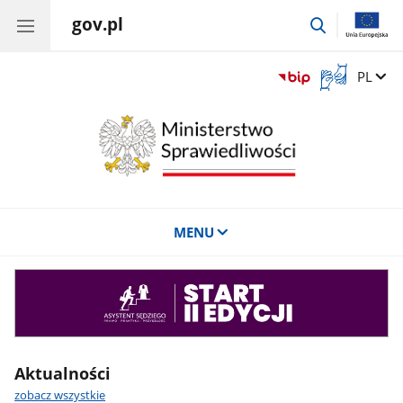
gov.pl
przejdź
do
wyszukiwar
Otwórz
Zmień 
PL
okno
z
tłumaczem
języka
migowego
MENU
Asystent
sędziego
Aktualności
zobacz wszystkie