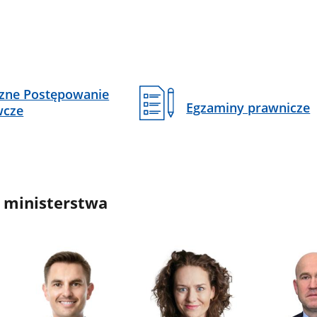
czne Postępowanie
Egzaminy prawnicze
wcze
 ministerstwa