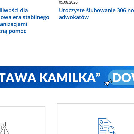
05.08.2026
liwości dla
Uroczyste ślubowanie 306 n
Nowa era stabilnego
adwokatów
ganizacjami
czną pomoc