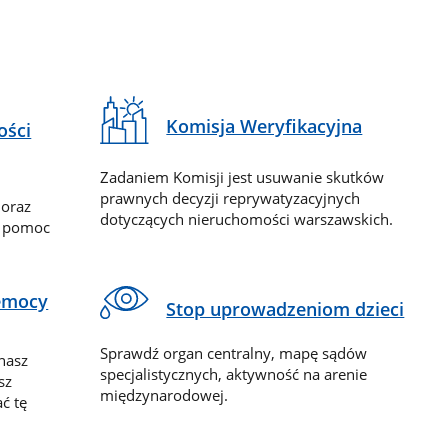
Komisja Weryfikacyjna
ości
Zadaniem Komisji jest usuwanie skutków
prawnych decyzji reprywatyzacyjnych
 oraz
dotyczących nieruchomości warszawskich.
y pomoc
zemocy
Stop uprowadzeniom dzieci
Sprawdź organ centralny, mapę sądów
nasz
specjalistycznych, aktywność na arenie
sz
międzynarodowej.
ć tę