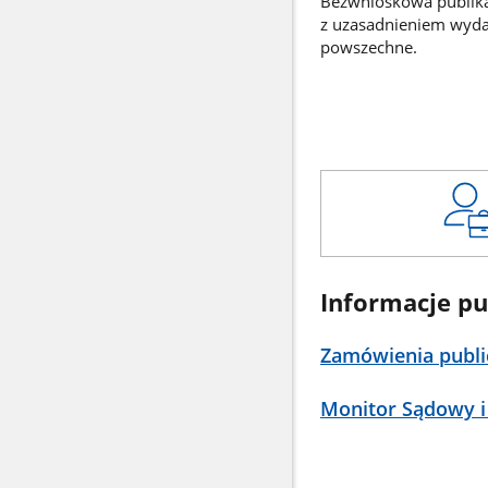
Bezwnioskowa publikac
z uzasadnieniem wyd
powszechne.
Informacje pu
Zamówienia publi
Monitor Sądowy i