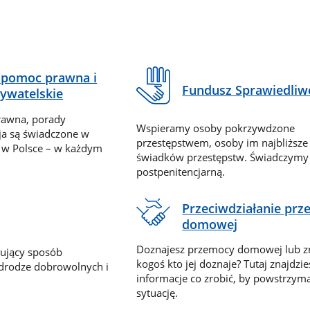
pomoc prawna i
Fundusz Sprawiedliw
ywatelskie
rawna, porady
Wspieramy osoby pokrzywdzone
ja są świadczone w
przestępstwem, osoby im najbliższe
 w Polsce – w każdym
świadków przestępstw. Świadczym
postpenitencjarną.
Przeciwdziałanie pr
domowej
Doznajesz przemocy domowej lub z
nujący sposób
kogoś kto jej doznaje? Tutaj znajdzie
 drodze dobrowolnych i
informacje co zrobić, by powstrzyma
sytuację.