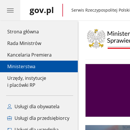
gov.pl
gov.pl
Serwis Rzeczypospolitej Polski
gov.pl
Strona główna
Rada Ministrów
Kancelaria Premiera
Ministerstwa
Asystent
sędziego
Urzędy, instytucje
i placówki RP
Usługi dla obywatela
Usługi dla przedsiębiorcy
Usługi dla urzędnika