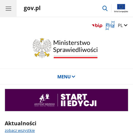
gov.pl
przejdź
do
wyszukiwar
Otwórz
Zmień 
PL
okno
z
tłumaczem
języka
migowego
MENU
Asystent
sędziego
Aktualności
zobacz wszystkie