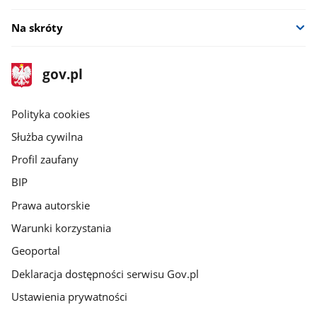
Na skróty
stopka
Strona
gov.pl
gov.pl
główna
gov.pl
Polityka cookies
Służba cywilna
Profil zaufany
BIP
Prawa autorskie
Warunki korzystania
Geoportal
Deklaracja dostępności serwisu Gov.pl
Ustawienia prywatności