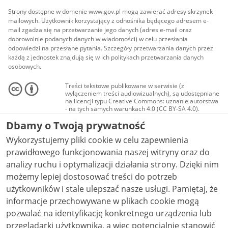
Strony dostępne w domenie www.gov.pl mogą zawierać adresy skrzynek
mailowych. Użytkownik korzystający z odnośnika będącego adresem e-
mail zgadza się na przetwarzanie jego danych (adres e-mail oraz
dobrowolnie podanych danych w wiadomości) w celu przesłania
odpowiedzi na przesłane pytania. Szczegóły przetwarzania danych przez
każdą z jednostek znajdują się w ich politykach przetwarzania danych
osobowych.
Treści tekstowe publikowane w serwisie (z
wyłączeniem treści audiowizualnych), są udostępniane
na licencji typu Creative Commons: uznanie autorstwa
- na tych samych warunkach 4.0 (CC BY-SA 4.0).
Materiały audiowizualne, w tym zdjęcia, materiały
Dbamy o Twoją prywatność
audio i wideo, są udostępniane na licencji typu
Creative Commons: uznanie autorstwa użycie
Wykorzystujemy pliki cookie w celu zapewnienia
niekomercyjne - bez utworów zależnych 4.0 (CC BY-
NC-ND 4.0), o ile nie jest to stwierdzone inaczej.
prawidłowego funkcjonowania naszej witryny oraz do
analizy ruchu i optymalizacji działania strony. Dzięki nim
możemy lepiej dostosować treści do potrzeb
użytkowników i stale ulepszać nasze usługi. Pamiętaj, że
informacje przechowywane w plikach cookie mogą
pozwalać na identyfikację konkretnego urządzenia lub
przeglądarki użytkownika, a więc potencjalnie stanowić