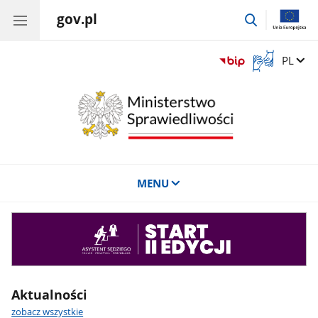
gov.pl
przejdź
do
wyszukiwar
Otwórz
Zmień 
PL
okno
z
tłumaczem
języka
migowego
MENU
Asystent
sędziego
Aktualności
zobacz wszystkie