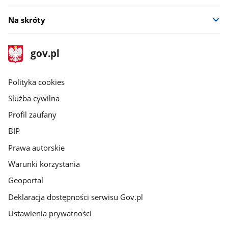
Na skróty
stopka
Strona
gov.pl
gov.pl
główna
gov.pl
Polityka cookies
Służba cywilna
Profil zaufany
BIP
Prawa autorskie
Warunki korzystania
Geoportal
Deklaracja dostępności serwisu Gov.pl
Ustawienia prywatności