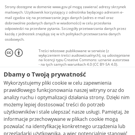
Strony dostępne w domenie www.gov.pl mogą zawierać adresy skrzynek
mailowych. Użytkownik korzystający z odnośnika będącego adresem e-
mail zgadza się na przetwarzanie jego danych (adres e-mail oraz
dobrowolnie podanych danych w wiadomości) w celu przesłania
odpowiedzi na przesłane pytania. Szczegóły przetwarzania danych przez
każdą z jednostek znajdują się w ich politykach przetwarzania danych
osobowych.
Treści tekstowe publikowane w serwisie (z
wyłączeniem treści audiowizualnych), są udostępniane
na licencji typu Creative Commons: uznanie autorstwa
- na tych samych warunkach 4.0 (CC BY-SA 4.0).
Materiały audiowizualne, w tym zdjęcia, materiały
Dbamy o Twoją prywatność
audio i wideo, są udostępniane na licencji typu
Creative Commons: uznanie autorstwa użycie
Wykorzystujemy pliki cookie w celu zapewnienia
niekomercyjne - bez utworów zależnych 4.0 (CC BY-
NC-ND 4.0), o ile nie jest to stwierdzone inaczej.
prawidłowego funkcjonowania naszej witryny oraz do
analizy ruchu i optymalizacji działania strony. Dzięki nim
możemy lepiej dostosować treści do potrzeb
użytkowników i stale ulepszać nasze usługi. Pamiętaj, że
informacje przechowywane w plikach cookie mogą
pozwalać na identyfikację konkretnego urządzenia lub
przeglądarki użytkownika, a więc potencjalnie stanowić