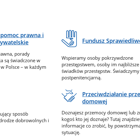
pomoc prawna i
Fundusz Sprawiedliw
ywatelskie
rawna, porady
Wspieramy osoby pokrzywdzone
ja są świadczone w
przestępstwem, osoby im najbliższe
 w Polsce – w każdym
świadków przestępstw. Świadczym
postpenitencjarną.
Przeciwdziałanie pr
domowej
Doznajesz przemocy domowej lub z
nujący sposób
kogoś kto jej doznaje? Tutaj znajdzie
 drodze dobrowolnych i
informacje co zrobić, by powstrzyma
sytuację.