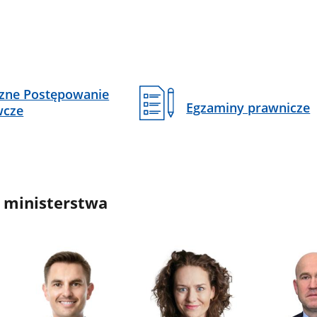
czne Postępowanie
Egzaminy prawnicze
wcze
 ministerstwa