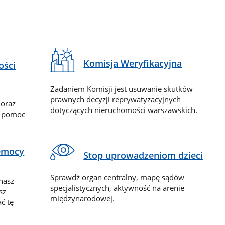
Komisja Weryfikacyjna
ości
Zadaniem Komisji jest usuwanie skutków
prawnych decyzji reprywatyzacyjnych
 oraz
dotyczących nieruchomości warszawskich.
y pomoc
zemocy
Stop uprowadzeniom dzieci
Sprawdź organ centralny, mapę sądów
nasz
specjalistycznych, aktywność na arenie
sz
międzynarodowej.
ć tę