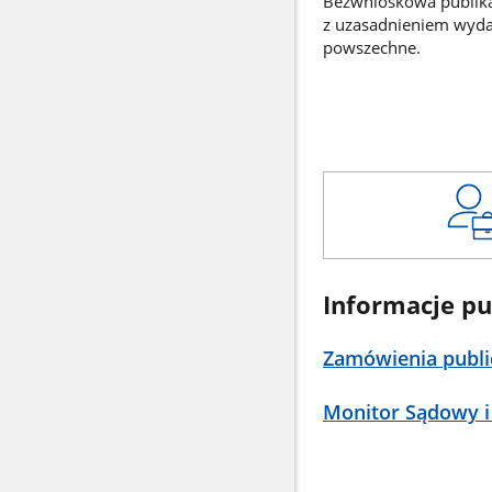
Bezwnioskowa publikac
z uzasadnieniem wyd
powszechne.
Informacje pu
Zamówienia publi
Monitor Sądowy i