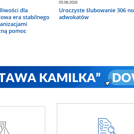
05.08.2026
liwości dla
Uroczyste ślubowanie 306 n
Nowa era stabilnego
adwokatów
ganizacjami
czną pomoc