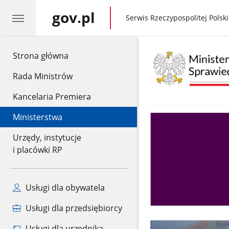
gov.pl
gov.pl
Serwis Rzeczypospolitej Polski
gov.pl
Strona główna
Rada Ministrów
Kancelaria Premiera
Ministerstwa
Asystent
sędziego
Urzędy, instytucje
i placówki RP
Usługi dla obywatela
Usługi dla przedsiębiorcy
Usługi dla urzędnika