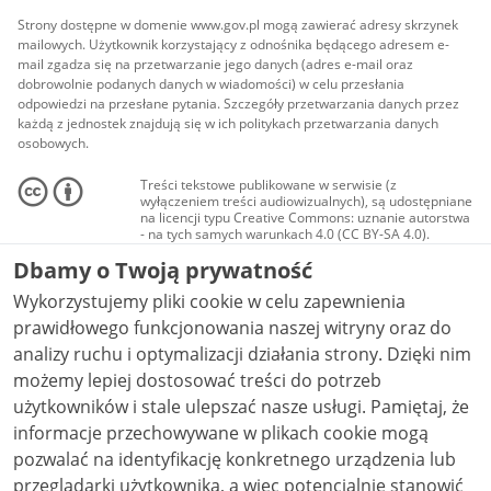
Strony dostępne w domenie www.gov.pl mogą zawierać adresy skrzynek
mailowych. Użytkownik korzystający z odnośnika będącego adresem e-
mail zgadza się na przetwarzanie jego danych (adres e-mail oraz
dobrowolnie podanych danych w wiadomości) w celu przesłania
odpowiedzi na przesłane pytania. Szczegóły przetwarzania danych przez
każdą z jednostek znajdują się w ich politykach przetwarzania danych
osobowych.
Treści tekstowe publikowane w serwisie (z
wyłączeniem treści audiowizualnych), są udostępniane
na licencji typu Creative Commons: uznanie autorstwa
- na tych samych warunkach 4.0 (CC BY-SA 4.0).
Materiały audiowizualne, w tym zdjęcia, materiały
Dbamy o Twoją prywatność
audio i wideo, są udostępniane na licencji typu
Creative Commons: uznanie autorstwa użycie
Wykorzystujemy pliki cookie w celu zapewnienia
niekomercyjne - bez utworów zależnych 4.0 (CC BY-
NC-ND 4.0), o ile nie jest to stwierdzone inaczej.
prawidłowego funkcjonowania naszej witryny oraz do
analizy ruchu i optymalizacji działania strony. Dzięki nim
możemy lepiej dostosować treści do potrzeb
użytkowników i stale ulepszać nasze usługi. Pamiętaj, że
informacje przechowywane w plikach cookie mogą
pozwalać na identyfikację konkretnego urządzenia lub
przeglądarki użytkownika, a więc potencjalnie stanowić