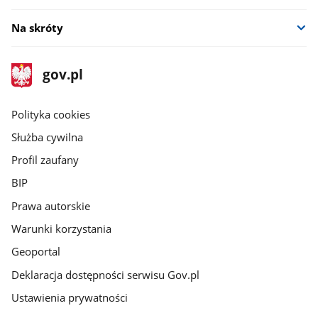
Na skróty
stopka
Strona
gov.pl
gov.pl
główna
gov.pl
Polityka cookies
Służba cywilna
Profil zaufany
BIP
Prawa autorskie
Warunki korzystania
Geoportal
Deklaracja dostępności serwisu Gov.pl
Ustawienia prywatności