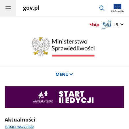
gov.pl
przejdź
do
wyszukiwar
Otwórz
Zmień 
PL
okno
z
tłumaczem
języka
migowego
MENU
Asystent
sędziego
Aktualności
zobacz wszystkie