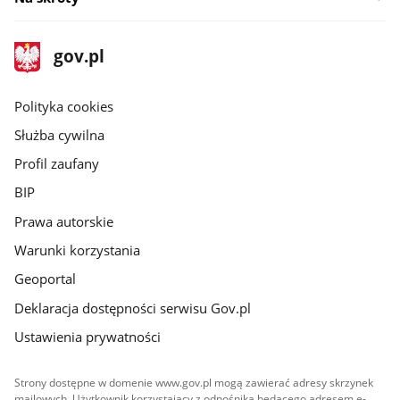
stopka
Strona
gov.pl
gov.pl
główna
gov.pl
Polityka cookies
Służba cywilna
Profil zaufany
BIP
Prawa autorskie
Warunki korzystania
Geoportal
Deklaracja dostępności serwisu Gov.pl
Ustawienia prywatności
Strony dostępne w domenie www.gov.pl mogą zawierać adresy skrzynek
mailowych. Użytkownik korzystający z odnośnika będącego adresem e-