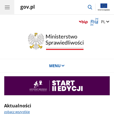
gov.pl
przejdź
do
wyszukiwar
Otwórz
Zmień 
PL
okno
z
tłumaczem
języka
migowego
MENU
Asystent
sędziego
Aktualności
zobacz wszystkie