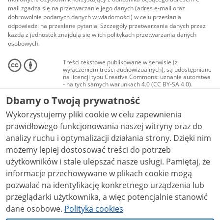
mail zgadza się na przetwarzanie jego danych (adres e-mail oraz
dobrowolnie podanych danych w wiadomości) w celu przesłania
odpowiedzi na przesłane pytania. Szczegóły przetwarzania danych przez
każdą z jednostek znajdują się w ich politykach przetwarzania danych
osobowych.
Treści tekstowe publikowane w serwisie (z
wyłączeniem treści audiowizualnych), są udostępniane
na licencji typu Creative Commons: uznanie autorstwa
- na tych samych warunkach 4.0 (CC BY-SA 4.0).
Materiały audiowizualne, w tym zdjęcia, materiały
Dbamy o Twoją prywatność
audio i wideo, są udostępniane na licencji typu
Creative Commons: uznanie autorstwa użycie
Wykorzystujemy pliki cookie w celu zapewnienia
niekomercyjne - bez utworów zależnych 4.0 (CC BY-
NC-ND 4.0), o ile nie jest to stwierdzone inaczej.
prawidłowego funkcjonowania naszej witryny oraz do
analizy ruchu i optymalizacji działania strony. Dzięki nim
możemy lepiej dostosować treści do potrzeb
użytkowników i stale ulepszać nasze usługi. Pamiętaj, że
informacje przechowywane w plikach cookie mogą
pozwalać na identyfikację konkretnego urządzenia lub
przeglądarki użytkownika, a więc potencjalnie stanowić
dane osobowe.
Polityka cookies