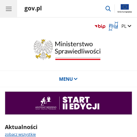
gov.pl
przejdź
do
wyszukiwar
Otwórz
Zmień 
PL
okno
z
tłumaczem
języka
migowego
MENU
Asystent
sędziego
Aktualności
zobacz wszystkie