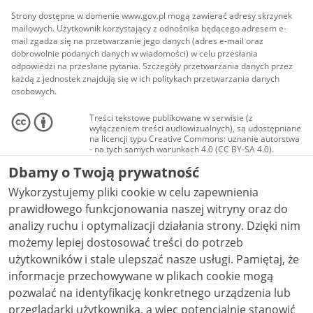
Strony dostępne w domenie www.gov.pl mogą zawierać adresy skrzynek
mailowych. Użytkownik korzystający z odnośnika będącego adresem e-
mail zgadza się na przetwarzanie jego danych (adres e-mail oraz
dobrowolnie podanych danych w wiadomości) w celu przesłania
odpowiedzi na przesłane pytania. Szczegóły przetwarzania danych przez
każdą z jednostek znajdują się w ich politykach przetwarzania danych
osobowych.
Treści tekstowe publikowane w serwisie (z
wyłączeniem treści audiowizualnych), są udostępniane
na licencji typu Creative Commons: uznanie autorstwa
- na tych samych warunkach 4.0 (CC BY-SA 4.0).
Materiały audiowizualne, w tym zdjęcia, materiały
Dbamy o Twoją prywatność
audio i wideo, są udostępniane na licencji typu
Creative Commons: uznanie autorstwa użycie
Wykorzystujemy pliki cookie w celu zapewnienia
niekomercyjne - bez utworów zależnych 4.0 (CC BY-
NC-ND 4.0), o ile nie jest to stwierdzone inaczej.
prawidłowego funkcjonowania naszej witryny oraz do
analizy ruchu i optymalizacji działania strony. Dzięki nim
możemy lepiej dostosować treści do potrzeb
użytkowników i stale ulepszać nasze usługi. Pamiętaj, że
informacje przechowywane w plikach cookie mogą
pozwalać na identyfikację konkretnego urządzenia lub
przeglądarki użytkownika, a więc potencjalnie stanowić