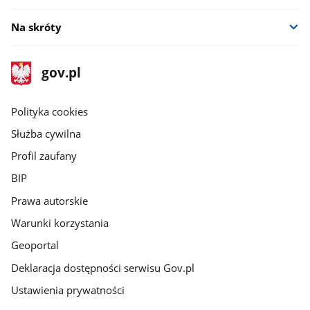
Na skróty
stopka
Strona
gov.pl
gov.pl
główna
gov.pl
Polityka cookies
Służba cywilna
Profil zaufany
BIP
Prawa autorskie
Warunki korzystania
Geoportal
Deklaracja dostępności serwisu Gov.pl
Ustawienia prywatności