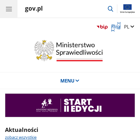
gov.pl
przejdź
do
wyszukiwar
Otwórz
Zmień 
PL
okno
z
tłumaczem
języka
migowego
MENU
Asystent
sędziego
Aktualności
zobacz wszystkie