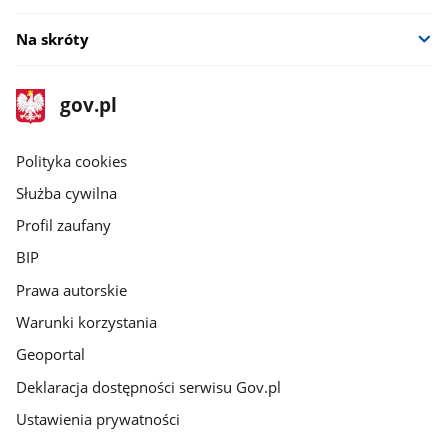
Na skróty
stopka
Strona
gov.pl
gov.pl
główna
gov.pl
Polityka cookies
Służba cywilna
Profil zaufany
BIP
Prawa autorskie
Warunki korzystania
Geoportal
Deklaracja dostępności serwisu Gov.pl
Ustawienia prywatności