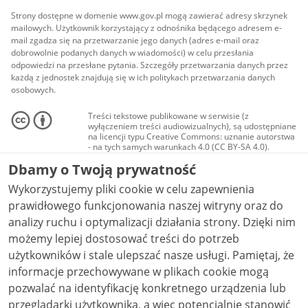
Strony dostępne w domenie www.gov.pl mogą zawierać adresy skrzynek
mailowych. Użytkownik korzystający z odnośnika będącego adresem e-
mail zgadza się na przetwarzanie jego danych (adres e-mail oraz
dobrowolnie podanych danych w wiadomości) w celu przesłania
odpowiedzi na przesłane pytania. Szczegóły przetwarzania danych przez
każdą z jednostek znajdują się w ich politykach przetwarzania danych
osobowych.
Treści tekstowe publikowane w serwisie (z
wyłączeniem treści audiowizualnych), są udostępniane
na licencji typu Creative Commons: uznanie autorstwa
- na tych samych warunkach 4.0 (CC BY-SA 4.0).
Materiały audiowizualne, w tym zdjęcia, materiały
Dbamy o Twoją prywatność
audio i wideo, są udostępniane na licencji typu
Creative Commons: uznanie autorstwa użycie
Wykorzystujemy pliki cookie w celu zapewnienia
niekomercyjne - bez utworów zależnych 4.0 (CC BY-
NC-ND 4.0), o ile nie jest to stwierdzone inaczej.
prawidłowego funkcjonowania naszej witryny oraz do
analizy ruchu i optymalizacji działania strony. Dzięki nim
możemy lepiej dostosować treści do potrzeb
użytkowników i stale ulepszać nasze usługi. Pamiętaj, że
informacje przechowywane w plikach cookie mogą
pozwalać na identyfikację konkretnego urządzenia lub
przeglądarki użytkownika, a więc potencjalnie stanowić