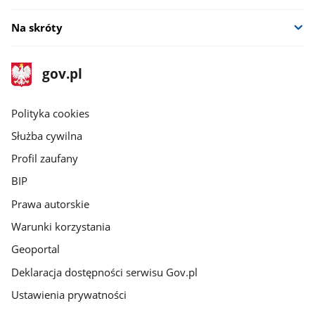
Na skróty
stopka
Strona
gov.pl
gov.pl
główna
gov.pl
Polityka cookies
Służba cywilna
Profil zaufany
BIP
Prawa autorskie
Warunki korzystania
Geoportal
Deklaracja dostępności serwisu Gov.pl
Ustawienia prywatności