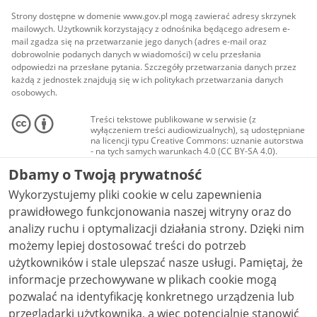
Strony dostępne w domenie www.gov.pl mogą zawierać adresy skrzynek
mailowych. Użytkownik korzystający z odnośnika będącego adresem e-
mail zgadza się na przetwarzanie jego danych (adres e-mail oraz
dobrowolnie podanych danych w wiadomości) w celu przesłania
odpowiedzi na przesłane pytania. Szczegóły przetwarzania danych przez
każdą z jednostek znajdują się w ich politykach przetwarzania danych
osobowych.
Treści tekstowe publikowane w serwisie (z
wyłączeniem treści audiowizualnych), są udostępniane
na licencji typu Creative Commons: uznanie autorstwa
- na tych samych warunkach 4.0 (CC BY-SA 4.0).
Materiały audiowizualne, w tym zdjęcia, materiały
Dbamy o Twoją prywatność
audio i wideo, są udostępniane na licencji typu
Creative Commons: uznanie autorstwa użycie
Wykorzystujemy pliki cookie w celu zapewnienia
niekomercyjne - bez utworów zależnych 4.0 (CC BY-
NC-ND 4.0), o ile nie jest to stwierdzone inaczej.
prawidłowego funkcjonowania naszej witryny oraz do
analizy ruchu i optymalizacji działania strony. Dzięki nim
możemy lepiej dostosować treści do potrzeb
użytkowników i stale ulepszać nasze usługi. Pamiętaj, że
informacje przechowywane w plikach cookie mogą
pozwalać na identyfikację konkretnego urządzenia lub
przeglądarki użytkownika, a więc potencjalnie stanowić