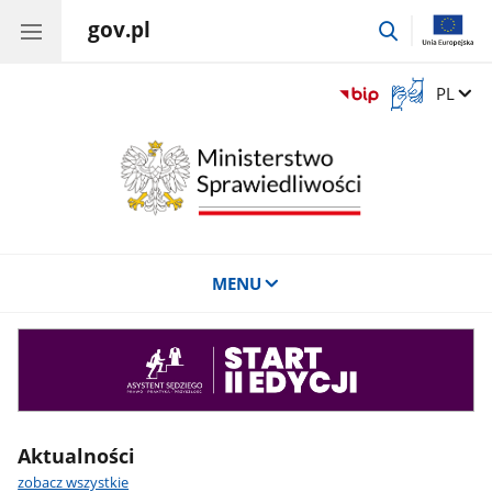
gov.pl
przejdź
do
wyszukiwar
Otwórz
Zmień 
PL
okno
z
tłumaczem
języka
migowego
MENU
Asystent
sędziego
Aktualności
zobacz wszystkie