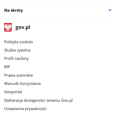
Na skróty
stopka
Strona
gov.pl
gov.pl
główna
gov.pl
Polityka cookies
Służba cywilna
Profil zaufany
BIP
Prawa autorskie
Warunki korzystania
Geoportal
Deklaracja dostępności serwisu Gov.pl
Ustawienia prywatności