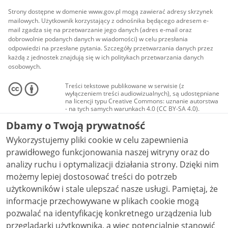
Strony dostępne w domenie www.gov.pl mogą zawierać adresy skrzynek
mailowych. Użytkownik korzystający z odnośnika będącego adresem e-
mail zgadza się na przetwarzanie jego danych (adres e-mail oraz
dobrowolnie podanych danych w wiadomości) w celu przesłania
odpowiedzi na przesłane pytania. Szczegóły przetwarzania danych przez
każdą z jednostek znajdują się w ich politykach przetwarzania danych
osobowych.
Treści tekstowe publikowane w serwisie (z
wyłączeniem treści audiowizualnych), są udostępniane
na licencji typu Creative Commons: uznanie autorstwa
- na tych samych warunkach 4.0 (CC BY-SA 4.0).
Materiały audiowizualne, w tym zdjęcia, materiały
Dbamy o Twoją prywatność
audio i wideo, są udostępniane na licencji typu
Creative Commons: uznanie autorstwa użycie
Wykorzystujemy pliki cookie w celu zapewnienia
niekomercyjne - bez utworów zależnych 4.0 (CC BY-
NC-ND 4.0), o ile nie jest to stwierdzone inaczej.
prawidłowego funkcjonowania naszej witryny oraz do
analizy ruchu i optymalizacji działania strony. Dzięki nim
możemy lepiej dostosować treści do potrzeb
użytkowników i stale ulepszać nasze usługi. Pamiętaj, że
informacje przechowywane w plikach cookie mogą
pozwalać na identyfikację konkretnego urządzenia lub
przeglądarki użytkownika, a więc potencjalnie stanowić