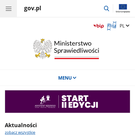
gov.pl
przejdź
do
wyszukiwar
Otwórz
Zmień 
PL
okno
z
tłumaczem
języka
migowego
MENU
Asystent
sędziego
Aktualności
zobacz wszystkie