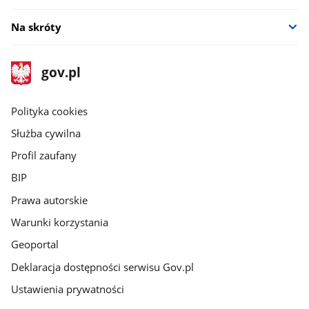
Na skróty
stopka
Strona
gov.pl
gov.pl
główna
gov.pl
Polityka cookies
Służba cywilna
Profil zaufany
BIP
Prawa autorskie
Warunki korzystania
Geoportal
Deklaracja dostępności serwisu Gov.pl
Ustawienia prywatności