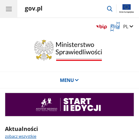
gov.pl
przejdź
do
wyszukiwar
Otwórz
Zmień 
PL
okno
z
tłumaczem
języka
migowego
MENU
Asystent
sędziego
Aktualności
zobacz wszystkie