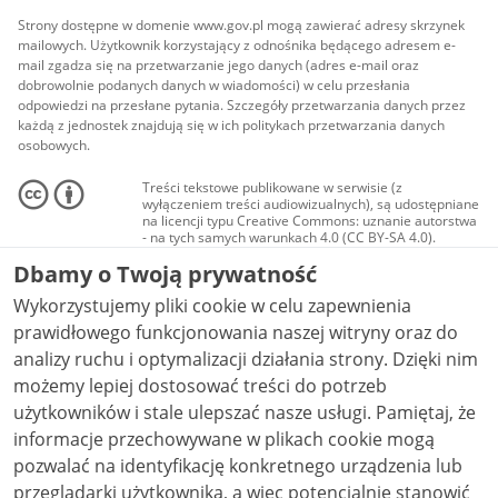
Strony dostępne w domenie www.gov.pl mogą zawierać adresy skrzynek
mailowych. Użytkownik korzystający z odnośnika będącego adresem e-
mail zgadza się na przetwarzanie jego danych (adres e-mail oraz
dobrowolnie podanych danych w wiadomości) w celu przesłania
odpowiedzi na przesłane pytania. Szczegóły przetwarzania danych przez
każdą z jednostek znajdują się w ich politykach przetwarzania danych
osobowych.
Treści tekstowe publikowane w serwisie (z
wyłączeniem treści audiowizualnych), są udostępniane
na licencji typu Creative Commons: uznanie autorstwa
- na tych samych warunkach 4.0 (CC BY-SA 4.0).
Materiały audiowizualne, w tym zdjęcia, materiały
Dbamy o Twoją prywatność
audio i wideo, są udostępniane na licencji typu
Creative Commons: uznanie autorstwa użycie
Wykorzystujemy pliki cookie w celu zapewnienia
niekomercyjne - bez utworów zależnych 4.0 (CC BY-
NC-ND 4.0), o ile nie jest to stwierdzone inaczej.
prawidłowego funkcjonowania naszej witryny oraz do
analizy ruchu i optymalizacji działania strony. Dzięki nim
możemy lepiej dostosować treści do potrzeb
użytkowników i stale ulepszać nasze usługi. Pamiętaj, że
informacje przechowywane w plikach cookie mogą
pozwalać na identyfikację konkretnego urządzenia lub
przeglądarki użytkownika, a więc potencjalnie stanowić