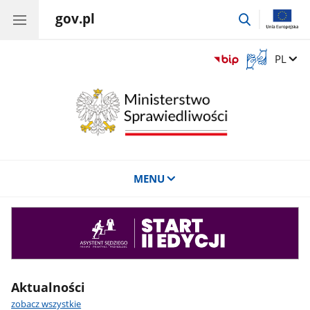
gov.pl
przejdź
do
wyszukiwar
Otwórz
Zmień 
PL
okno
z
tłumaczem
języka
migowego
MENU
Asystent
sędziego
Aktualności
zobacz wszystkie