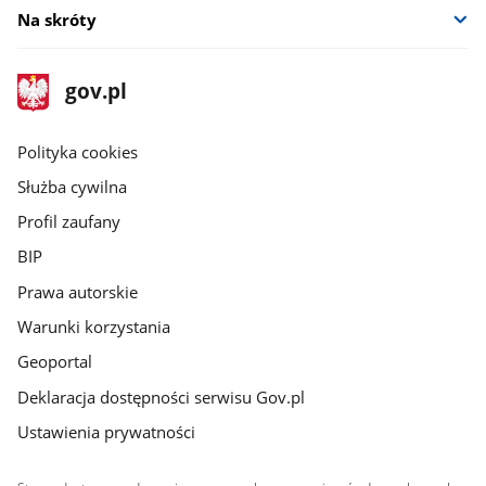
Na skróty
stopka
Strona
gov.pl
gov.pl
główna
gov.pl
Polityka cookies
Służba cywilna
Profil zaufany
BIP
Prawa autorskie
Warunki korzystania
Geoportal
Deklaracja dostępności serwisu Gov.pl
Ustawienia prywatności