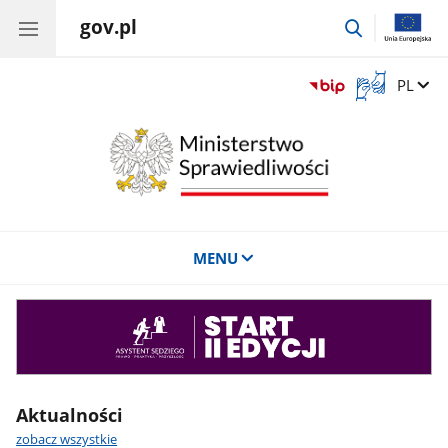
gov.pl
przejdź
do
wyszukiwar
Otwórz
Zmień 
PL
okno
z
tłumaczem
języka
migowego
MENU
Asystent
sędziego
Aktualności
zobacz wszystkie