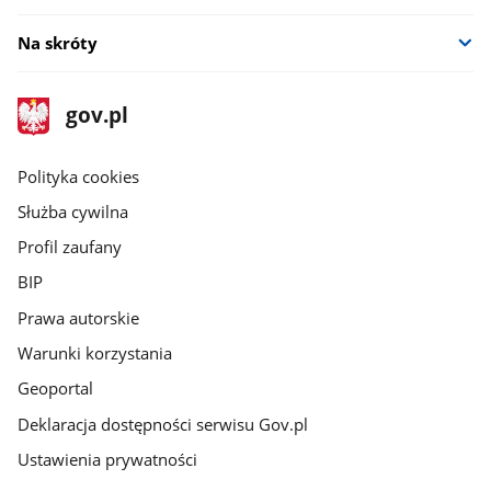
Na skróty
stopka
Strona
gov.pl
gov.pl
główna
gov.pl
Polityka cookies
Służba cywilna
Profil zaufany
BIP
Prawa autorskie
Warunki korzystania
Geoportal
Deklaracja dostępności serwisu Gov.pl
Ustawienia prywatności