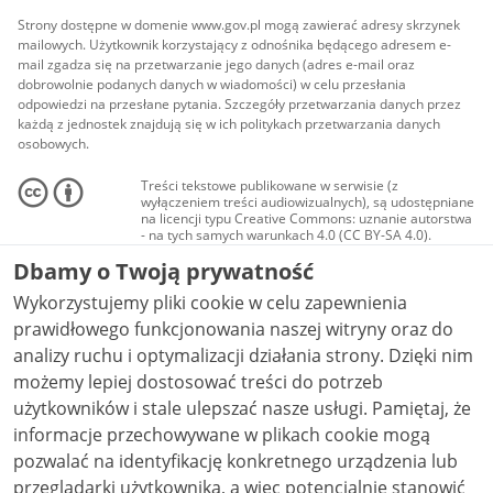
Strony dostępne w domenie www.gov.pl mogą zawierać adresy skrzynek
mailowych. Użytkownik korzystający z odnośnika będącego adresem e-
mail zgadza się na przetwarzanie jego danych (adres e-mail oraz
dobrowolnie podanych danych w wiadomości) w celu przesłania
odpowiedzi na przesłane pytania. Szczegóły przetwarzania danych przez
każdą z jednostek znajdują się w ich politykach przetwarzania danych
osobowych.
Treści tekstowe publikowane w serwisie (z
wyłączeniem treści audiowizualnych), są udostępniane
na licencji typu Creative Commons: uznanie autorstwa
- na tych samych warunkach 4.0 (CC BY-SA 4.0).
Materiały audiowizualne, w tym zdjęcia, materiały
Dbamy o Twoją prywatność
audio i wideo, są udostępniane na licencji typu
Creative Commons: uznanie autorstwa użycie
Wykorzystujemy pliki cookie w celu zapewnienia
niekomercyjne - bez utworów zależnych 4.0 (CC BY-
NC-ND 4.0), o ile nie jest to stwierdzone inaczej.
prawidłowego funkcjonowania naszej witryny oraz do
analizy ruchu i optymalizacji działania strony. Dzięki nim
możemy lepiej dostosować treści do potrzeb
użytkowników i stale ulepszać nasze usługi. Pamiętaj, że
informacje przechowywane w plikach cookie mogą
pozwalać na identyfikację konkretnego urządzenia lub
przeglądarki użytkownika, a więc potencjalnie stanowić