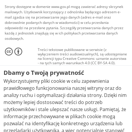
Strony dostępne w domenie www.gov.pl mogą zawierać adresy skrzynek
mailowych. Użytkownik korzystający z odnośnika będącego adresem e-
mail zgadza się na przetwarzanie jego danych (adres e-mail oraz
dobrowolnie podanych danych w wiadomości) w celu przesłania
odpowiedzi na przesłane pytania. Szczegóły przetwarzania danych przez
każdą z jednostek znajdują się w ich politykach przetwarzania danych
osobowych.
Treści tekstowe publikowane w serwisie (z
wyłączeniem treści audiowizualnych), są udostępniane
na licencji typu Creative Commons: uznanie autorstwa
- na tych samych warunkach 4.0 (CC BY-SA 4.0).
Materiały audiowizualne, w tym zdjęcia, materiały
Dbamy o Twoją prywatność
audio i wideo, są udostępniane na licencji typu
Creative Commons: uznanie autorstwa użycie
Wykorzystujemy pliki cookie w celu zapewnienia
niekomercyjne - bez utworów zależnych 4.0 (CC BY-
NC-ND 4.0), o ile nie jest to stwierdzone inaczej.
prawidłowego funkcjonowania naszej witryny oraz do
analizy ruchu i optymalizacji działania strony. Dzięki nim
możemy lepiej dostosować treści do potrzeb
użytkowników i stale ulepszać nasze usługi. Pamiętaj, że
informacje przechowywane w plikach cookie mogą
pozwalać na identyfikację konkretnego urządzenia lub
przeglądarki użytkownika, a więc potencjalnie stanowić