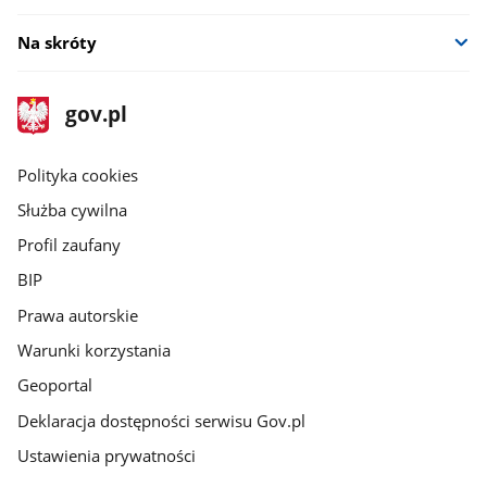
Na skróty
stopka
Strona
gov.pl
gov.pl
główna
gov.pl
Polityka cookies
Służba cywilna
Profil zaufany
BIP
Prawa autorskie
Warunki korzystania
Geoportal
Deklaracja dostępności serwisu Gov.pl
Ustawienia prywatności