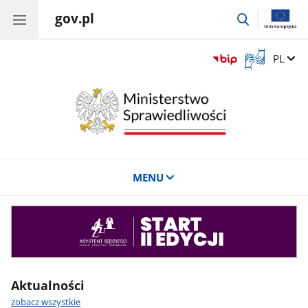
gov.pl
przejdź
do
wyszukiwar
Otwórz
Zmień 
PL
okno
z
tłumaczem
języka
migowego
MENU
Asystent
sędziego
Aktualności
zobacz wszystkie