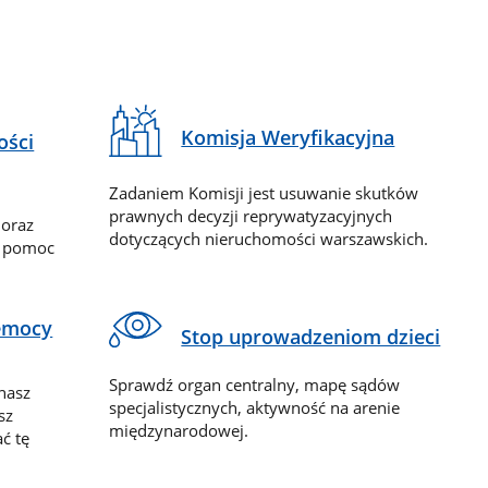
Komisja Weryfikacyjna
ości
Zadaniem Komisji jest usuwanie skutków
prawnych decyzji reprywatyzacyjnych
 oraz
dotyczących nieruchomości warszawskich.
y pomoc
zemocy
Stop uprowadzeniom dzieci
Sprawdź organ centralny, mapę sądów
nasz
specjalistycznych, aktywność na arenie
sz
międzynarodowej.
ć tę