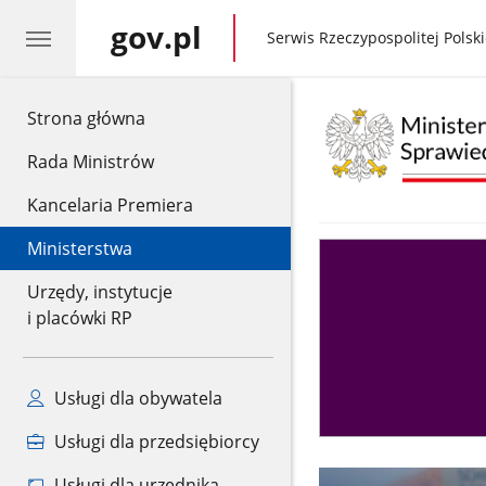
gov.pl
gov.pl
Serwis Rzeczypospolitej Polski
gov.pl
Strona główna
Rada Ministrów
Kancelaria Premiera
Ministerstwa
Asystent
sędziego
Urzędy, instytucje
i placówki RP
Usługi dla obywatela
Usługi dla przedsiębiorcy
Usługi dla urzędnika