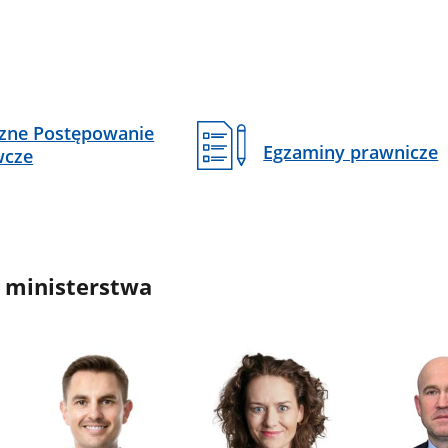
czne Postępowanie
Egzaminy prawnicze
wcze
 ministerstwa