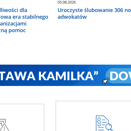
05.08.2026
liwości dla
Uroczyste ślubowanie 306 n
Nowa era stabilnego
adwokatów
ganizacjami
czną pomoc