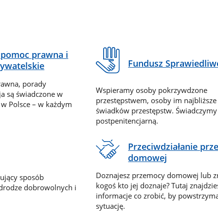
pomoc prawna i
Fundusz Sprawiedliw
ywatelskie
rawna, porady
Wspieramy osoby pokrzywdzone
ja są świadczone w
przestępstwem, osoby im najbliższe
 w Polsce – w każdym
świadków przestępstw. Świadczym
postpenitencjarną.
Przeciwdziałanie pr
domowej
Doznajesz przemocy domowej lub z
nujący sposób
kogoś kto jej doznaje? Tutaj znajdzie
 drodze dobrowolnych i
informacje co zrobić, by powstrzyma
sytuację.