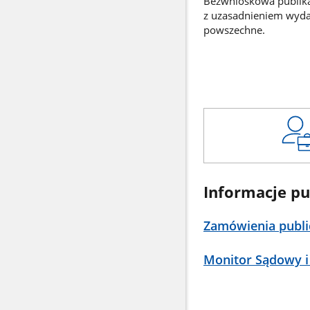
Bezwnioskowa publikac
z uzasadnieniem wyd
powszechne.
Informacje pu
Zamówienia publi
Monitor Sądowy i